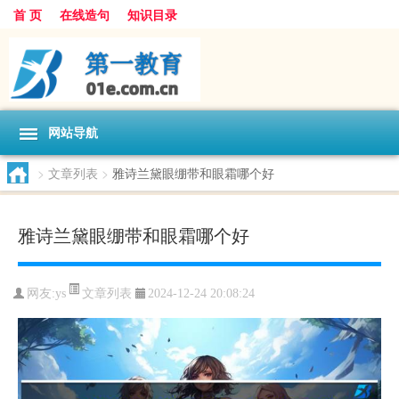
首 页
在线造句
知识目录
网站导航
>
文章列表
>
雅诗兰黛眼绷带和眼霜哪个好
雅诗兰黛眼绷带和眼霜哪个好
文章列表
网友:
ys
2024-12-24 20:08:24