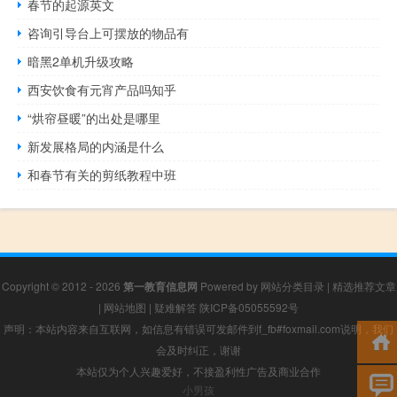
春节的起源英文
咨询引导台上可摆放的物品有
暗黑2单机升级攻略
西安饮食有元宵产品吗知乎
“烘帘昼暖”的出处是哪里
新发展格局的内涵是什么
和春节有关的剪纸教程中班
Copyright © 2012 - 2026
第一教育信息网
Powered by
网站分类目录
|
精选推荐文章
|
网站地图
|
疑难解答
陕ICP备05055592号
声明：本站内容来自互联网，如信息有错误可发邮件到f_fb#foxmail.com说明，我们
会及时纠正，谢谢
本站仅为个人兴趣爱好，不接盈利性广告及商业合作
小男孩