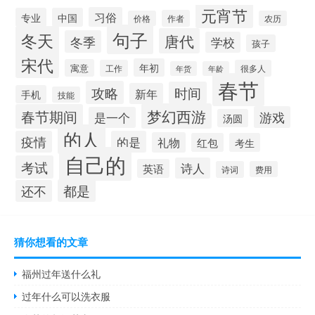
元宵节
习俗
专业
中国
作者
价格
农历
句子
冬天
唐代
冬季
学校
孩子
宋代
年初
寓意
工作
很多人
年货
年龄
春节
攻略
时间
新年
手机
技能
梦幻西游
春节期间
游戏
是一个
汤圆
的人
疫情
的是
礼物
红包
考生
自己的
考试
诗人
英语
诗词
费用
都是
还不
猜你想看的文章
福州过年送什么礼
过年什么可以洗衣服