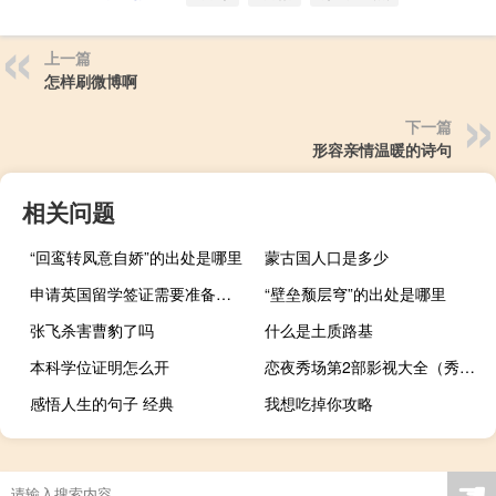
上一篇
怎样刷微博啊
下一篇
形容亲情温暖的诗句
相关问题
“回鸾转凤意自娇”的出处是哪里
蒙古国人口是多少
申请英国留学签证需要准备那些材料
“壁垒颓层穹”的出处是哪里
张飞杀害曹豹了吗
什么是土质路基
本科学位证明怎么开
恋夜秀场第2部影视大全（秀秀恋场房间电影）
感悟人生的句子 经典
我想吃掉你攻略
☚