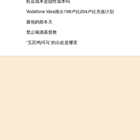
机会成本是隐性成本吗
Vodafone Idea推出198卢比204卢比充值计划
最他妈烦冬天
禁止喝酒基督教
“五匹鸣珂马”的出处是哪里