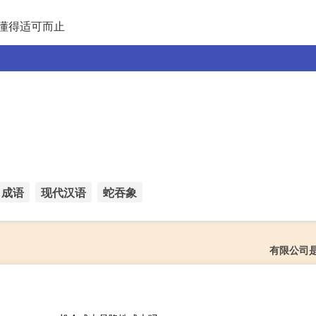
懂得适可而止
成语
现代汉语
蛇吞象
有限公司