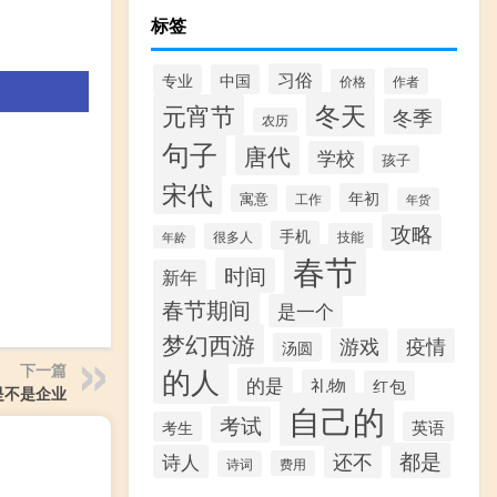
标签
习俗
专业
中国
作者
价格
冬天
元宵节
冬季
农历
句子
唐代
学校
孩子
宋代
年初
寓意
工作
年货
攻略
手机
很多人
技能
年龄
春节
时间
新年
春节期间
是一个
梦幻西游
游戏
疫情
汤圆
下一篇
的人
的是
礼物
红包
是不是企业
自己的
考试
考生
英语
都是
还不
诗人
诗词
费用