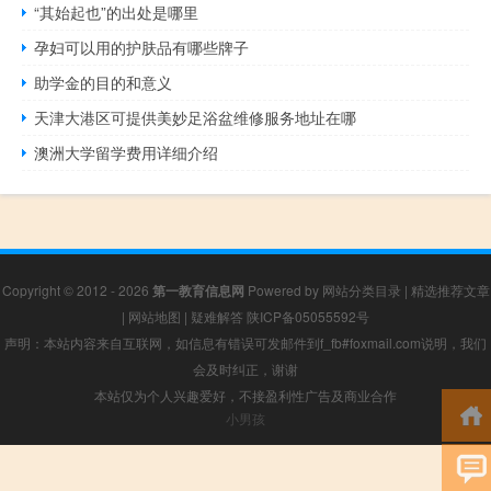
“其始起也”的出处是哪里
孕妇可以用的护肤品有哪些牌子
助学金的目的和意义
天津大港区可提供美妙足浴盆维修服务地址在哪
澳洲大学留学费用详细介绍
Copyright © 2012 - 2026
第一教育信息网
Powered by
网站分类目录
|
精选推荐文章
|
网站地图
|
疑难解答
陕ICP备05055592号
声明：本站内容来自互联网，如信息有错误可发邮件到f_fb#foxmail.com说明，我们
会及时纠正，谢谢
本站仅为个人兴趣爱好，不接盈利性广告及商业合作
小男孩