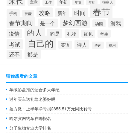
宋代
年初
寓意
工作
很多人
年货
年龄
春节
攻略
时间
新年
手机
技能
梦幻西游
春节期间
游戏
是一个
汤圆
的人
疫情
的是
礼物
红包
考生
自己的
考试
诗人
英语
诗词
费用
都是
还不
猜你想看的文章
羊绒衫盘扣的适合多大年纪
过年买车送礼给老婆好吗
盈方微：上半年净亏损2855.51万元同比转亏
哈尔滨网约车在哪报名
分子生物专业大学排名