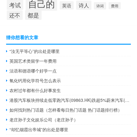
自己的
考试
诗人
英语
诗词
费用
都是
还不
猜你想看的文章
“汝无平等心”的出处是哪里
英国艺术类留学一年费用
法语和德语哪个好学一点
氧化钙用化学符号怎么表示
农村过年都有什么好事发生
港股汽车板块持续走低零跑汽车(09863.HK)跌超5%蔚来汽车(09866.HK)跌3%小鹏汽车(09868.HK)跌1.5%比亚迪股份(01211.HK)跌超1%
如何找到热门话题（怎样看每日热门话题 热门话题排行榜）
老庄孙子文化娱乐公司（老庄孙子）
“却忆烟霞出帝城”的出处是哪里