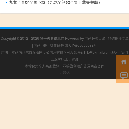
九龙至尊txt全集下载（九龙至尊txt全集下载完整版）
Copyright © 2012 - 2026
第一教育信息网
Powered by
网站分类目录
|
精选推荐文章
|
网站地图
|
疑难解答
陕ICP备05055592号
声明：本站内容来自互联网，如信息有错误可发邮件到f_fb#foxmail.com说明，我们
会及时纠正，谢谢
本站仅为个人兴趣爱好，不接盈利性广告及商业合作
小男孩