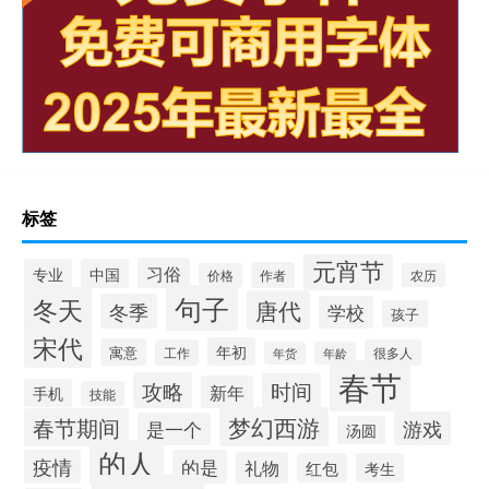
标签
元宵节
习俗
专业
中国
作者
价格
农历
句子
冬天
唐代
冬季
学校
孩子
宋代
年初
寓意
工作
很多人
年货
年龄
春节
攻略
时间
新年
手机
技能
梦幻西游
春节期间
游戏
是一个
汤圆
的人
疫情
的是
礼物
红包
考生