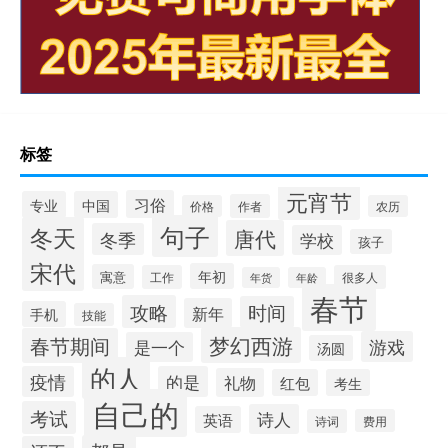
标签
元宵节
习俗
专业
中国
作者
价格
农历
句子
冬天
唐代
冬季
学校
孩子
宋代
年初
寓意
工作
很多人
年货
年龄
春节
攻略
时间
新年
手机
技能
梦幻西游
春节期间
游戏
是一个
汤圆
的人
疫情
的是
礼物
红包
考生
自己的
考试
诗人
英语
诗词
费用