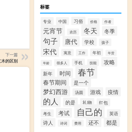
标签
习俗
专业
中国
作者
价格
冬天
元宵节
冬季
农历
句子
唐代
学校
孩子
宋代
年初
寓意
工作
年货
下一篇
攻略
红木的区别
手机
很多人
技能
年龄
春节
时间
新年
春节期间
是一个
梦幻西游
游戏
疫情
汤圆
的人
的是
礼物
红包
自己的
考试
考生
英语
都是
还不
诗人
诗词
费用