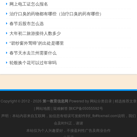
网上电工证怎么报名
治疗口臭的药物都有哪些（治疗口臭的药有哪些）
春节后股市怎么选
大年初二旅游接待人数多少
“碧纱窗外莺啼”的出处是哪里
春节天水去兰州需要什么
轮毂换个花可以过年审吗
Copyright © 2012 - 2026
第一教育信息网
Powered by
网站分类目录
|
精选推荐文章
|
网站地图
|
疑难解答
陕ICP备05055592号
声明：本站内容来自互联网，如信息有错误可发邮件到f_fb#foxmail.com说明，我们
会及时纠正，谢谢
本站仅为个人兴趣爱好，不接盈利性广告及商业合作
小男孩