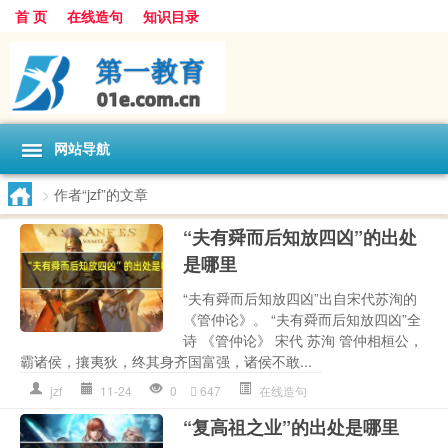
首 页
在线造句
知识目录
网站导航
>
作者“jzf”的文章
“夫有舜而后知放四凶”的出处
是哪里
“夫有舜而后知放四凶”出自宋代苏洵的
《管仲论》。 “夫有舜而后知放四凶”全
诗 《管仲论》 宋代 苏洵 管仲相桓公，
霸诸侯，攘夷狄，终其身齐国富强，诸侯不敢...
jzf
11-24
0
647
在线造句
“复高祖之业”的出处是哪里