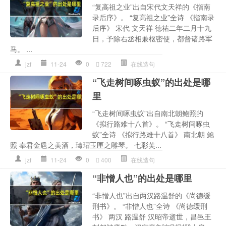
“复高祖之业”出自宋代文天祥的《指南
录后序》。 “复高祖之业”全诗 《指南录
后序》 宋代 文天祥 德祐二年二月十九
日，予除右丞相兼枢密使，都督诸路军
马。 ...
jzf
11-24
0
722
在线造句
“飞走树间啄虫蚁”的出处是哪
里
“飞走树间啄虫蚁”出自南北朝鲍照的
《拟行路难十八首》。 “飞走树间啄虫
蚁”全诗 《拟行路难十八首》 南北朝 鲍
照 奉君金巵之美酒，瑇瑁玉匣之雕琴。 七彩芙...
jzf
11-24
0
400
在线造句
“非憎人也”的出处是哪里
“非憎人也”出自两汉路温舒的《尚德缓
刑书》。 “非憎人也”全诗 《尚德缓刑
书》 两汉 路温舒 汉昭帝逝世，昌邑王