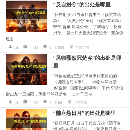
“反自拊兮”的出处是哪里
“反自拊兮”出自宋代曾丰的《修文立武
颂》。 “反自拊兮”全诗 《修文立武颂》
宋代 曾丰 斌哉公兮。 丁黎牾兮，反自
拊兮。 亶元后天覆无我若汝兮，董尔僚
厘吾...
jzf
11-23
0
858
在线造句
“风物熙然冠楚乡”的出处是哪
里
“风物熙然冠楚乡”出自宋代李曾伯的
《衡阳道间即事》。 “风物熙然冠楚
乡”全诗 《衡阳道间即事》 宋代 李曾伯
衡山九十里衡阳，风物熙然冠楚乡。 古木千章屯...
jzf
11-22
0
96
在线造句
“黼座悬日月”的出处是哪里
“黼座悬日月”出自宋代曾几的《还守台
州次陆务观赠行韵》。 “黼座悬日月”全