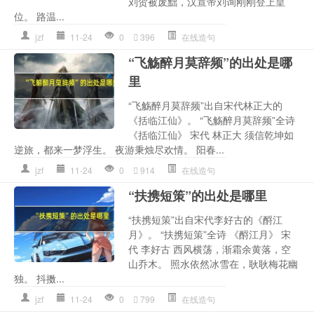
刘贺被废黜，汉宣帝刘询刚刚登上皇
位。 路温...
jzf
11-24
0
396
在线造句
“飞觞醉月莫辞频”的出处是哪
里
“飞觞醉月莫辞频”出自宋代林正大的
《括临江仙》。 “飞觞醉月莫辞频”全诗
《括临江仙》 宋代 林正大 须信乾坤如
逆旅，都来一梦浮生。 夜游秉烛尽欢情。 阳春...
jzf
11-24
0
914
在线造句
“扶携短策”的出处是哪里
“扶携短策”出自宋代李好古的《酹江
月》。 “扶携短策”全诗 《酹江月》 宋
代 李好古 西风横荡，渐霜余黄落，空
山乔木。 照水依然冰雪在，耿耿梅花幽
独。 抖擞...
jzf
11-24
0
799
在线造句