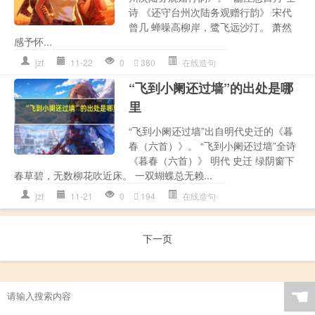
诗 《还守台州次陆务观赠行韵》 宋代
曾几 蝉噪高柳岸，鹭飞远沙汀。 萧然
感予怀...
jzf
11-22
0
380
在线造句
“飞到小阑还过墙”的出处是哪
里
“飞到小阑还过墙”出自明代史迁的《暮
春（六首）》。 “飞到小阑还过墙”全诗
《暮春（六首）》 明代 史迁 绿阴窗下
春草碧，无数柳花吹近床。 一双蝴蝶总无赖...
jzf
11-21
0
194
在线造句
下一页
☚