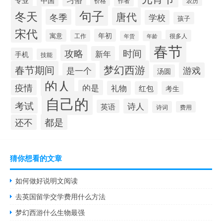
作者
价格
农历
句子
冬天
唐代
冬季
学校
孩子
宋代
年初
寓意
工作
很多人
年货
年龄
春节
攻略
时间
新年
手机
技能
梦幻西游
春节期间
游戏
是一个
汤圆
的人
疫情
的是
礼物
红包
考生
自己的
考试
诗人
英语
诗词
费用
都是
还不
猜你想看的文章
如何做好说明文阅读
去英国留学交学费用什么方法
梦幻西游什么生物最强