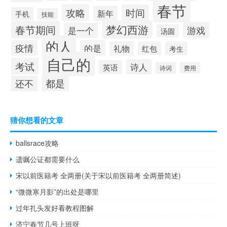
春节
攻略
时间
新年
手机
技能
梦幻西游
春节期间
游戏
是一个
汤圆
的人
疫情
的是
礼物
红包
考生
自己的
考试
诗人
英语
诗词
费用
都是
还不
猜你想看的文章
ballsrace攻略
遗嘱公证都需要什么
宋以前医籍考 全两册(关于宋以前医籍考 全两册简述)
“微微寒月影”的出处是哪里
过年扎头发好看教程图解
济宁春节几号上班呀