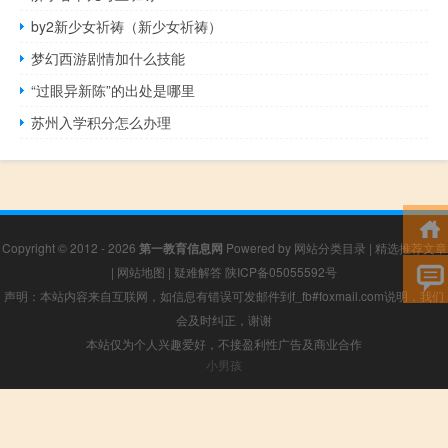
by2新少女祈祷（新少女祈祷）
梦幻西游剧情加什么技能
“过眼异新陈”的出处是哪里
苏州入学积分怎么办理
Copyright © 2012 - 2026
第一教育信息网
Powered by
网站分类目录
|
精选推荐文章
|
网站地图
|
疑难解答
陕ICP备05055592号
声明：本站内容来自互联网，如信息有错误可发邮件到f_fb#foxmail.com说明，我们
会及时纠正，谢谢
本站仅为个人兴趣爱好，不接盈利性广告及商业合作
小男孩