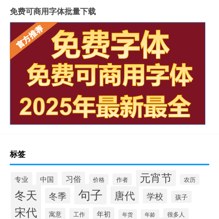
免费可商用字体批量下载
标签
元宵节
习俗
专业
中国
作者
价格
农历
句子
冬天
唐代
冬季
学校
孩子
宋代
年初
寓意
工作
很多人
年货
年龄