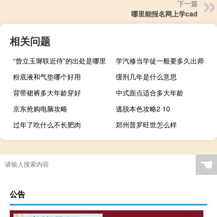
下一篇
哪里能报名网上学cad
相关问题
“曾立玉墀联近侍”的出处是哪里
学汽修当学徒一般要多久出师
粉底液和气垫哪个好用
缓刑几年是什么意思
背带裙裤多大年龄穿好
中式面点适合多大年龄
京东抢购电脑攻略
逃脱本色攻略2 10
过年了吃什么不长肥肉
郑州普罗旺世怎么样
☚
公告