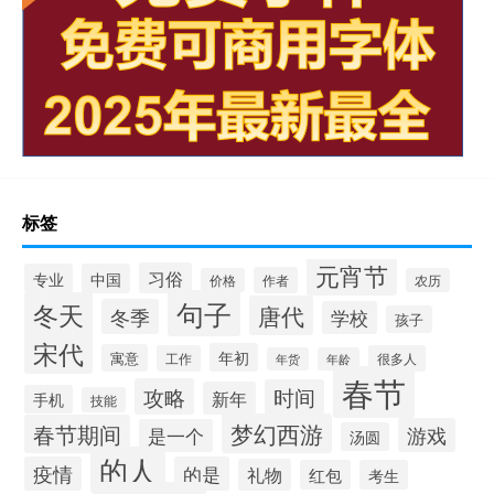
标签
元宵节
习俗
专业
中国
作者
价格
农历
句子
冬天
唐代
冬季
学校
孩子
宋代
年初
寓意
工作
很多人
年货
年龄
春节
攻略
时间
新年
手机
技能
梦幻西游
春节期间
游戏
是一个
汤圆
的人
疫情
的是
礼物
红包
考生