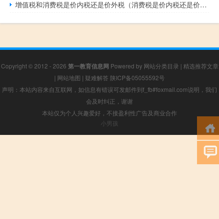
增值税和消费税是价内税还是价外税（消费税是价内税还是价外税）
Copyright © 2012 - 2026
第一教育信息网
Powered by
网站分类目录
|
精选推荐文章
|
网站地图
|
疑难解答
陕ICP备05055592号
声明：本站内容来自互联网，如信息有错误可发邮件到f_fb#foxmail.com说明，我们
会及时纠正，谢谢
本站仅为个人兴趣爱好，不接盈利性广告及商业合作
小男孩