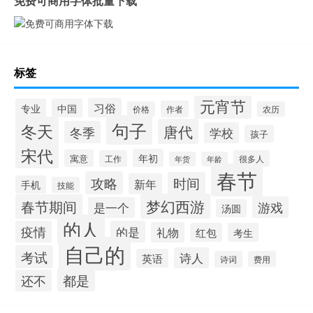
免费可商用字体批量下载
标签
元宵节
习俗
专业
中国
作者
价格
农历
句子
冬天
唐代
冬季
学校
孩子
宋代
年初
寓意
工作
很多人
年货
年龄
春节
攻略
时间
新年
手机
技能
梦幻西游
春节期间
游戏
是一个
汤圆
的人
疫情
的是
礼物
红包
考生
自己的
考试
诗人
英语
诗词
费用
都是
还不