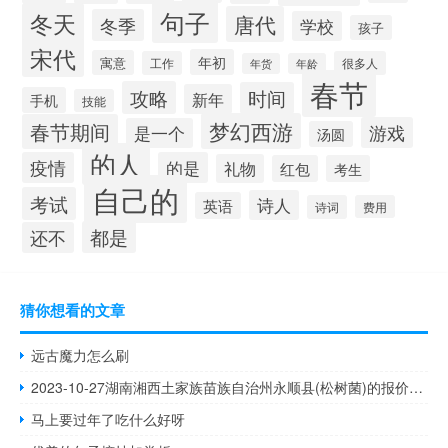
句子
冬天
唐代
冬季
学校
孩子
宋代
年初
寓意
工作
很多人
年货
年龄
春节
攻略
时间
新年
手机
技能
梦幻西游
春节期间
游戏
是一个
汤圆
的人
疫情
的是
礼物
红包
考生
自己的
考试
诗人
英语
诗词
费用
都是
还不
猜你想看的文章
远古魔力怎么刷
2023-10-27湖南湘西土家族苗族自治州永顺县(松树菌)的报价是多少
马上要过年了吃什么好呀