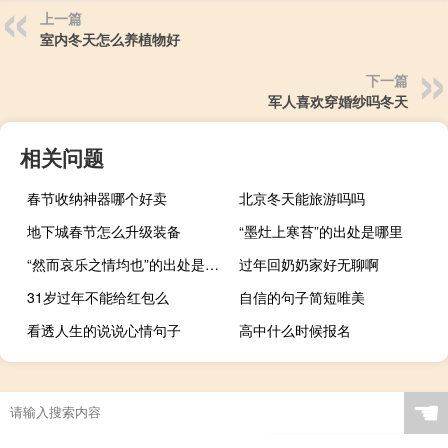
上一篇
室内冬天怎么养植物好
下一篇
军人喜欢穿婚纱吗冬天
相关问题
春节收纳神器哪个好卖
北京冬天能旅游吗吗
地下城春节怎么升级装备
“墨灶上寒苔”的出处是哪里
“然而哀乐之情均也”的出处是哪里
过年回奶奶家好无聊啊
31岁过年不能给红包么
自信的句子简短唯美
看透人生的说说心情句子
高中什么时候报名
☚