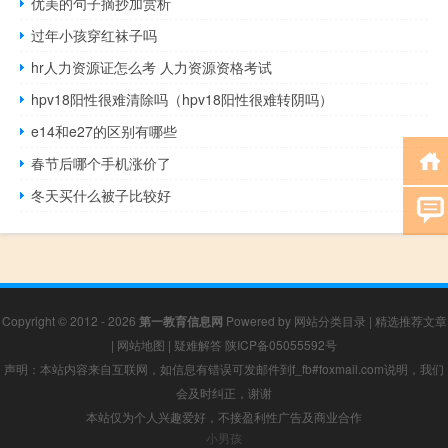
优美的句子摘抄加赏析
过年小孩穿红袜子吗
hr人力资源证怎么考 人力资源资格考试
hpv18阳性很难清除吗（hpv18阳性很难转阴吗）
e14和e27的区别有哪些
春节后哪个手机涨价了
冬天买什么被子比较好
Copyright © 2012 - 2026
第一教育信息网
Powered by
网站分类目录
|
精选推荐文章
|
网站地图
|
疑难解答
陕ICP备05055592号
声明：本站内容来自互联网，如信息有错误可发邮件到f_fb#foxmail.com说明，我们
会及时纠正，谢谢
本站仅为个人兴趣爱好，不接盈利性广告及商业合作
小男孩