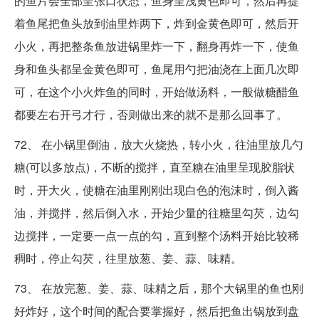
的鱼片会全部呈张口状态，鱼身呈浅黄色即可，然后再提
着鱼尾把鱼头放到油里炸两下，炸到金黄色即可，然后开
小火，再把整条鱼放进锅里炸一下，翻身再炸一下，使鱼
身和鱼头都呈金黄色即可，鱼尾用勺把油浇在上面几次即
可，在这个小火炸鱼的同时，开始做汤料，一般做糖醋鱼
都要左右开弓才行，否则做出来的就不是那么回事了。
72、 在小锅里倒油，放大火烧热，转小火，往油里放几勺
糖(可以多放点)，不断的搅拌，直至糖在油里呈现胶脂状
时，开大火，使糖在油里刚刚出现白色的泡沫时，倒入酱
油，并搅拌，然后倒入水，开始少量的往糖里勾芡，边勾
边搅拌，一定要一点一点的勾，直到整个汤料开始比较稀
稠时，停止勾芡，往里放葱、姜、蒜、味精。
73、 在放完葱、姜、蒜、味精之后，那个大锅里的鱼也刚
好炸好，这个时间的配合要掌握好，然后把鱼出锅放到盘