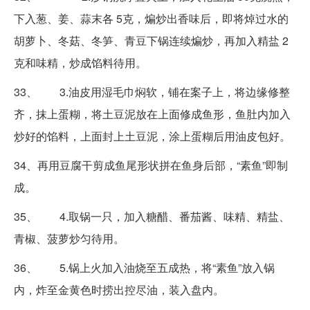
下入葱、姜、蒜末各 5克，煸炒出香味后，即将焯过水的
胡萝卜、冬菇、冬笋、青豆下锅连续煸炒，再加入精盐 2
克和味精，炒成馅料待用。
33、 3.油皮用湿毛巾焖软，铺在案子上，将边缘修整
齐，抹上蛋糊，将土豆泥放在上面修成鱼形，鱼肚内加入
炒好的馅料，上面封上土豆泥，涂上蛋糊后用油皮包好。
34、再用豆腐干剪成鱼尾形状拼在鱼身后部，“素鱼”即制
成。
35、 4.取锅一只，加入糖醋、番茄酱、味精、精盐、
青椒、菠萝炒匀待用。
36、 5.锅上火加入油烧至五成热，将“素鱼”放入锅
内，炸至金黄色时捞出控尽油，装入盘内。