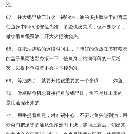
泡。
67、 往大锅里放三分之一锅的油，油的多少取决于能否盖
住鱼身中间低陷部位为准，多些也没关系，但不要少了，
做糖醋鱼很费油，开大火把油烧热。
68、 在把油烧热的这段时间里，把腌好的鱼放在装有粉芡
的盘子里两边翻身滚一下，使鱼身上粘满薄薄的一层粉
芡，以提起鱼粉芡不会往下掉为准。
69、 等油热了，就要开始很重要的一个步骤———炸鱼。
70、 做糖醋鱼切忌直接把鱼放锅里炸，鱼不是炸出来的，
是用油浇出来的。
71、 用手提着鱼尾，对准锅中心，不要让鱼头碰到油，用
炒菜勺把滚烫的油从鱼尾处向下浇，浇两三遍后，切出来