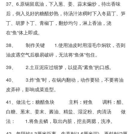
37、6.原锅留底油，下入葱、姜、蒜末煸炒，待出香味
后，倒入兑好的糖醋炒熟，待汤汁浓稠时下入冬菇丁、笋
丁、胡萝卜丁、青椒丁，翻炒均匀，淋上香油，浇
在“鱼”体上即成。
38、 制作关键 1.使用油皮时用湿毛巾焖软，否则
油皮遇空气后极易破碎，无法将“鱼体”包住。
39、 2.土豆泥应过细箩，以提高“素鱼”的口感。
40、 3.炸“鱼”时，在锅内翻动，动作要轻，不要将油
皮弄碎，影响成菜造型。
41、做法七：糖醋鱼块 主料：鲤鱼 调料：醋、
白糖、葱末、姜末、酱油、精盐、湿淀粉、肉清汤 做
法： 1.将鱼去鳞，取出内脏，挖去两腮，洗净。
42、每隔约1.3厘米距离，先直剞(1.6厘米深)，再斜剞(2厘