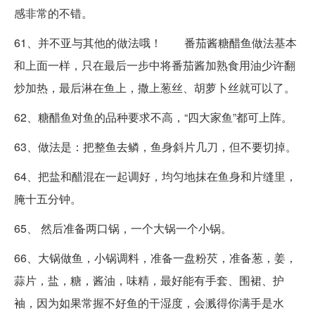
感非常的不错。
61、并不亚与其他的做法哦！ 番茄酱糖醋鱼做法基本
和上面一样，只在最后一步中将番茄酱加熟食用油少许翻
炒加热，最后淋在鱼上，撒上葱丝、胡萝卜丝就可以了。
62、糖醋鱼对鱼的品种要求不高，“四大家鱼”都可上阵。
63、做法是：把整鱼去鳞，鱼身斜片几刀，但不要切掉。
64、把盐和醋混在一起调好，均匀地抹在鱼身和片缝里，
腌十五分钟。
65、 然后准备两口锅，一个大锅一个小锅。
66、大锅做鱼，小锅调料，准备一盘粉芡，准备葱，姜，
蒜片，盐，糖，酱油，味精，最好能有手套、围裙、护
袖，因为如果常握不好鱼的干湿度，会溅得你满手是水