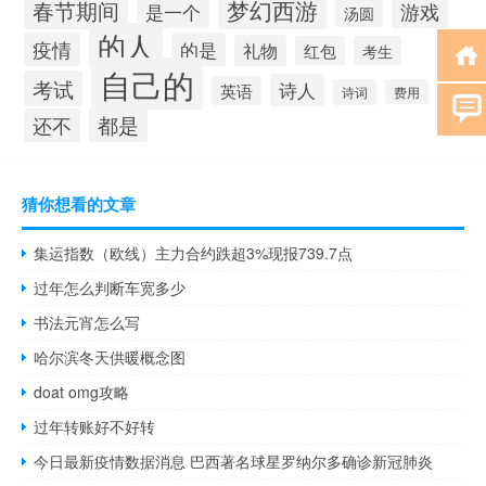
梦幻西游
春节期间
游戏
是一个
汤圆
的人
疫情
的是
礼物
红包
考生
自己的
考试
诗人
英语
诗词
费用
都是
还不
猜你想看的文章
集运指数（欧线）主力合约跌超3%现报739.7点
过年怎么判断车宽多少
书法元宵怎么写
哈尔滨冬天供暖概念图
doat omg攻略
过年转账好不好转
今日最新疫情数据消息 巴西著名球星罗纳尔多确诊新冠肺炎