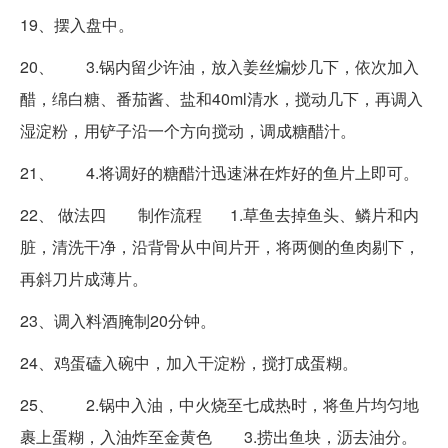
19、摆入盘中。
20、 3.锅内留少许油，放入姜丝煸炒几下，依次加入
醋，绵白糖、番茄酱、盐和40ml清水，搅动几下，再调入
湿淀粉，用铲子沿一个方向搅动，调成糖醋汁。
21、 4.将调好的糖醋汁迅速淋在炸好的鱼片上即可。
22、 做法四 制作流程 1.草鱼去掉鱼头、鳞片和内
脏，清洗干净，沿背骨从中间片开，将两侧的鱼肉剔下，
再斜刀片成薄片。
23、调入料酒腌制20分钟。
24、鸡蛋磕入碗中，加入干淀粉，搅打成蛋糊。
25、 2.锅中入油，中火烧至七成热时，将鱼片均匀地
裹上蛋糊，入油炸至金黄色 3.捞出鱼块，沥去油分。