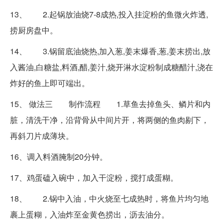
13、 2.起锅放油烧7-8成热,投入挂淀粉的鱼微火炸透,
捞厨房盘中。
14、 3.锅留底油烧热,加入葱,姜末爆香,葱,姜末捞出,放
入酱油,白糖盐,料酒,醋,姜汁,烧开淋水淀粉制成糖醋汁,浇在
炸好的鱼上即可端出。
15、 做法三 制作流程 1.草鱼去掉鱼头、鳞片和内
脏，清洗干净，沿背骨从中间片开，将两侧的鱼肉剔下，
再斜刀片成薄块。
16、调入料酒腌制20分钟。
17、鸡蛋磕入碗中，加入干淀粉，搅打成蛋糊。
18、 2.锅中入油，中火烧至七成热时，将鱼片均匀地
裹上蛋糊，入油炸至金黄色捞出，沥去油分。