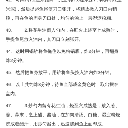
米深)，然后提起鱼尾使刀口张开，将精盐撒入刀口内稍
腌，再在鱼的周身刀口处，均匀的涂上一层湿淀粉糊。
43、 2.将花生油倒入勺内，在旺火上烧至七成熟时，
手提鱼尾放入油内，其刀口立刻张开。
44、这时用锅铲将鱼拖住以免粘锅底，炸2分钟，再翻身
炸2分钟。
45、然后把鱼身放平，用铲将鱼头按入油内炸2分钟。
46、以上共约炸8分钟，待鱼全部成金黄色时，取出摆在
盘内。
47、 3.炒勺内留有花生油，烧至六成熟是，放入葱、
姜、蒜末，烹上醋、酱油，在加肉清汤、白糖、湿淀粉烧
沸成糖醋汁，用炒勺舀出，迅速浇到鱼上面即成。