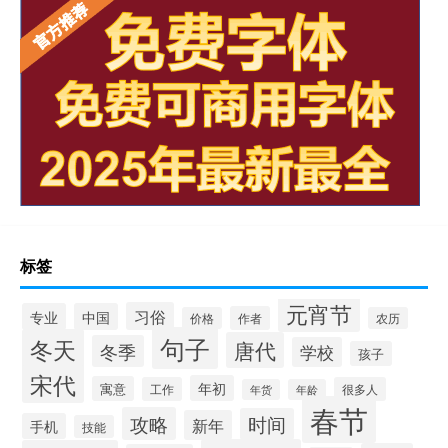
标签
元宵节
习俗
专业
中国
作者
价格
农历
句子
冬天
唐代
冬季
学校
孩子
宋代
年初
寓意
工作
很多人
年货
年龄
春节
攻略
时间
新年
手机
技能