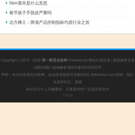
hbm显存是什么意思
春节孩子手脱皮严重吗
北方稀土：两项产品控制指标均居行业之首
Copyright © 2012 - 2026
第一教育信息网
Powered by
网站分类目录
|
精选推荐文章
|
网站地图
|
疑难解答
陕ICP备05055592号
声明：本站内容来自互联网，如信息有错误可发邮件到f_fb#foxmail.com说明，我们
会及时纠正，谢谢
本站仅为个人兴趣爱好，不接盈利性广告及商业合作
小男孩