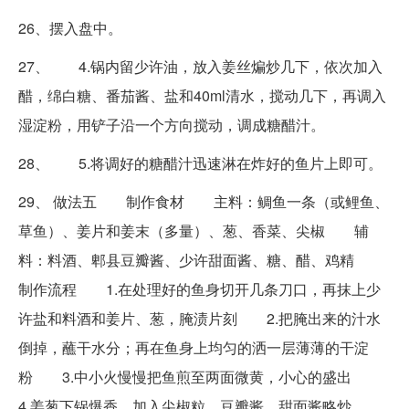
26、摆入盘中。
27、 4.锅内留少许油，放入姜丝煸炒几下，依次加入
醋，绵白糖、番茄酱、盐和40ml清水，搅动几下，再调入
湿淀粉，用铲子沿一个方向搅动，调成糖醋汁。
28、 5.将调好的糖醋汁迅速淋在炸好的鱼片上即可。
29、 做法五 制作食材 主料：鲷鱼一条（或鲤鱼、
草鱼）、姜片和姜末（多量）、葱、香菜、尖椒 辅
料：料酒、郫县豆瓣酱、少许甜面酱、糖、醋、鸡精
制作流程 1.在处理好的鱼身切开几条刀口，再抹上少
许盐和料酒和姜片、葱，腌渍片刻 2.把腌出来的汁水
倒掉，蘸干水分；再在鱼身上均匀的洒一层薄薄的干淀
粉 3.中小火慢慢把鱼煎至两面微黄，小心的盛出
4.姜葱下锅爆香，加入尖椒粒、豆瓣酱、甜面酱略炒，