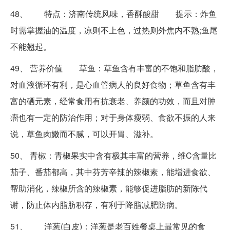
48、 特点：济南传统风味，香酥酸甜 提示：炸鱼
时需掌握油的温度，凉则不上色，过热则外焦内不熟;鱼尾
不能翘起。
49、 营养价值 草鱼：草鱼含有丰富的不饱和脂肪酸，
对血液循环有利，是心血管病人的良好食物；草鱼含有丰
富的硒元素，经常食用有抗衰老、养颜的功效，而且对肿
瘤也有一定的防治作用；对于身体瘦弱、食欲不振的人来
说，草鱼肉嫩而不腻，可以开胃、滋补。
50、 青椒：青椒果实中含有极其丰富的营养，维C含量比
茄子、番茄都高，其中芬芳辛辣的辣椒素，能增进食欲、
帮助消化，辣椒所含的辣椒素，能够促进脂肪的新陈代
谢，防止体内脂肪积存，有利于降脂减肥防病。
51、 洋葱(白皮)：洋葱是老百姓餐桌上最常见的食