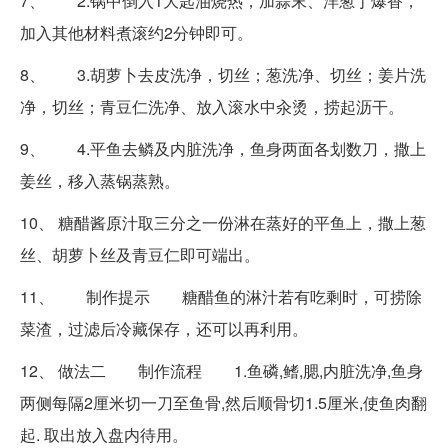
7、 2.锅中倒入1大匙油烧热，加蒜末、洋葱丁爆香，
加入其他材料煮滚约2分钟即可。
8、 3.胡萝卜去皮洗净，切丝；葱洗净、切丝；姜片洗
净，切丝；青豆仁洗净、放入滚水中汆烫，捞起沥干。
9、 4.平鱼去鳞及内脏洗净，鱼身两面各划数刀，撒上
姜丝，移入蒸锅蒸熟。
10、 糖醋酱原汁取三分之一份淋在蒸好的平鱼上，撒上葱
丝、胡萝卜丝及青豆仁即可端出。
11、 制作提示 糖醋鱼的淋汁若有吃剩时，可捞除
菜渣，过滤后冷藏保存，还可以再利用。
12、 做法二 制作流程 1.鱼磷,鳍,腮,内脏洗净,鱼身
两侧每隔2厘米切一刀至鱼骨,然后顺骨切1.5厘米,使鱼肉翻
起. 取出放入盘内待用。