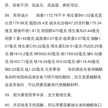
呆、宿食不消、高血压、高血脂、痢疾等症。
58、营养成分 能量1172.79千卡 维生素B61.02毫克蛋
白质179.98克 脂肪28.4克 碳水化合物47.25克叶酸175.34
微克 膳食纤维1.81克 胆固醇470毫克 维生素A23.44微克
胡萝卜素142微克 硫胺素0.07毫克 核黄素0.07毫克 烟酸1.
57毫克 维生素C30.22毫克 维生素E26.51毫克 钙225.25毫
克 磷1610.2毫克 钾3562.63毫克 钠1769.62毫克 碘4.32微
克 镁303.71毫克 铁16.34毫克 锌4.62毫克 硒118.45微克
铜0.22毫克 锰1.22毫克 注意事项 有的朋友在食用糖醋
鱼的时候因病或者饮食习惯不能吃醋的，但又喜爱糖醋鱼
这道美食的，可以用番茄酱来代替糖醋材料。
59、因为番茄营养丰富，含大量维生素。
60、并且味道天然甜酸，所以用番茄酱做出来的糖醋鱼口