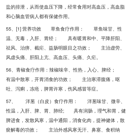
盐的排泄，从而使血压下降，经常食用对高血压，高血脂
和心脑血管病人都有保健作用。
55、[1] 营养功效 草鱼食疗作用： 草鱼味甘、性
温、无毒，入肝、胃经； 具有暖胃和中、平降肝阳、
祛风、治痹、截疟、益肠明眼目之功效； 主治虚劳、
风虚头痛、肝阳上亢、高血压、头痛、久疟。
56、青椒食疗作用：辣椒味辛、性热，入心、脾经；
有温中散寒，开胃消食的功效； 主治寒滞腹痛，呕
吐、泻痢，冻疮，脾胃许寒，伤风感冒等症。
57、 洋葱（白皮）食疗作用： 洋葱味甘、微辛、
性温，入肝、脾、胃、肺经; 具有润肠，理气和胃，健
脾进食，发散风寒，温中通阳，消食化肉，提神健体，散
瘀解毒的功效； 主治外感风寒无汗、鼻塞、食积纳