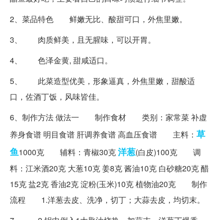
2、菜品特色 鲜嫩无比、酸甜可口，外焦里嫩。
3、 肉质鲜美，且无腥味，可以开胃。
4、 色泽金黄, 甜咸适口。
5、 此菜造型优美，形象逼真，外焦里嫩，甜酸适
口，佐酒丁饭，风味皆佳。
6、制作方法 做法一 制作食材 类别：家常菜 补虚
草
养身食谱 明目食谱 肝调养食谱 高血压食谱 主料：
鱼
洋葱
1000克 辅料：青椒30克
(白皮)100克 调
料：江米酒20克 大葱10克 姜8克 酱油10克 白砂糖20克 醋
15克 盐2克 香油2克 淀粉(玉米)10克 植物油20克 制作
流程 1.洋葱去皮、洗净，切丁；大蒜去皮，均切末。