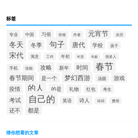
标签
元宵节
习俗
专业
中国
作者
价格
农历
句子
冬天
唐代
冬季
学校
孩子
宋代
年初
寓意
工作
很多人
年货
年龄
春节
攻略
时间
新年
手机
技能
梦幻西游
春节期间
游戏
是一个
汤圆
的人
疫情
的是
礼物
红包
考生
自己的
考试
诗人
英语
诗词
费用
都是
还不
猜你想看的文章