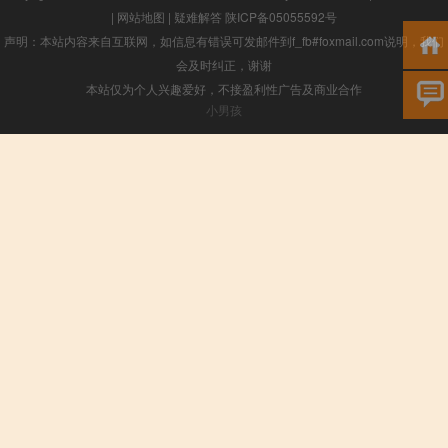
|
网站地图
|
疑难解答
陕ICP备05055592号
声明：本站内容来自互联网，如信息有错误可发邮件到f_fb#foxmail.com说明，我们
会及时纠正，谢谢
本站仅为个人兴趣爱好，不接盈利性广告及商业合作
小男孩