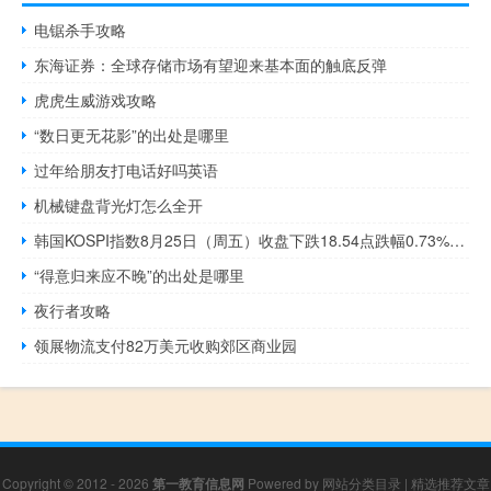
电锯杀手攻略
东海证券：全球存储市场有望迎来基本面的触底反弹
虎虎生威游戏攻略
“数日更无花影”的出处是哪里
过年给朋友打电话好吗英语
机械键盘背光灯怎么全开
韩国KOSPI指数8月25日（周五）收盘下跌18.54点跌幅0.73%报2519.14点
“得意归来应不晚”的出处是哪里
夜行者攻略
领展物流支付82万美元收购郊区商业园
Copyright © 2012 - 2026
第一教育信息网
Powered by
网站分类目录
|
精选推荐文章