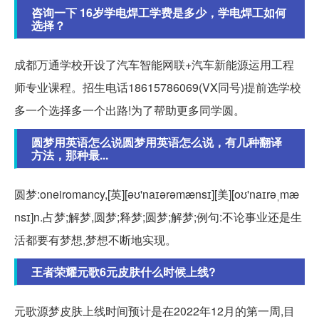
咨询一下 16岁学电焊工学费是多少，学电焊工如何
选择？
成都万通学校开设了汽车智能网联+汽车新能源运用工程
师专业课程。招生电话18615786069(VX同号)提前选学校
多一个选择多一个出路!为了帮助更多同学圆。
圆梦用英语怎么说圆梦用英语怎么说，有几种翻译
方法，那种最...
圆梦:oneiromancy,[英][əʊ'naɪərəmænsɪ][美][oʊ'naɪrəˌmæ
nsɪ]n.占梦;解梦,圆梦;释梦;圆梦;解梦;例句:不论事业还是生
活都要有梦想,梦想不断地实现。
王者荣耀元歌6元皮肤什么时候上线?
元歌源梦皮肤上线时间预计是在2022年12月的第一周,目