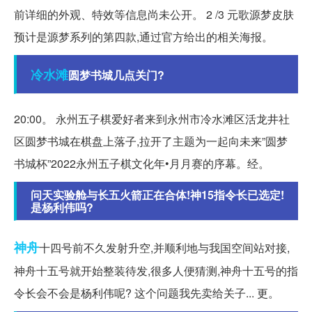
前详细的外观、特效等信息尚未公开。 2 /3 元歌源梦皮肤
预计是源梦系列的第四款,通过官方给出的相关海报。
冷水滩
圆梦书城几点关门?
20:00。 永州五子棋爱好者来到永州市冷水滩区活龙井社
区圆梦书城在棋盘上落子,拉开了主题为一起向未来”圆梦
书城杯”2022永州五子棋文化年•月月赛的序幕。经。
问天实验舱与长五火箭正在合体!神15指令长已选定!
是杨利伟吗?
神舟
十四号前不久发射升空,并顺利地与我国空间站对接,
神舟十五号就开始整装待发,很多人便猜测,神舟十五号的指
令长会不会是杨利伟呢? 这个问题我先卖给关子... 更。