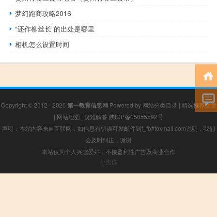
梦幻跑商攻略2016
“还作柳丝长”的出处是哪里
相机怎么设置时间
Copyright © 2012 - 2026
第一教育信息网
Powered by
网站分类目录
|
精选推荐文章
|
网站地图
|
疑难解答
陕ICP备05055592号
声明：本站内容来自互联网，如信息有错误可发邮件到f_fb#foxmail.com说明，我们
会及时纠正，谢谢
本站仅为个人兴趣爱好，不接盈利性广告及商业合作
小男孩