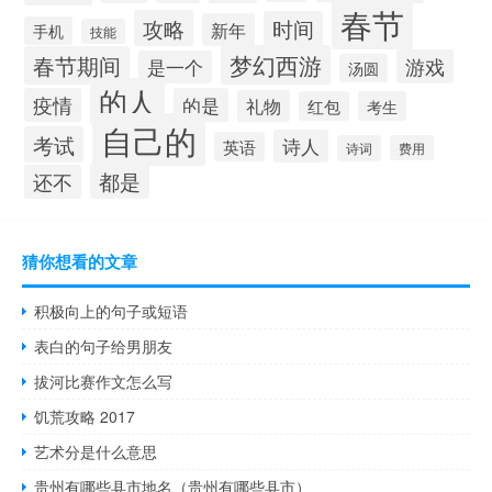
春节
攻略
时间
新年
手机
技能
梦幻西游
春节期间
游戏
是一个
汤圆
的人
疫情
的是
礼物
红包
考生
自己的
考试
诗人
英语
诗词
费用
都是
还不
猜你想看的文章
积极向上的句子或短语
表白的句子给男朋友
拔河比赛作文怎么写
饥荒攻略 2017
艺术分是什么意思
贵州有哪些县市地名（贵州有哪些县市）