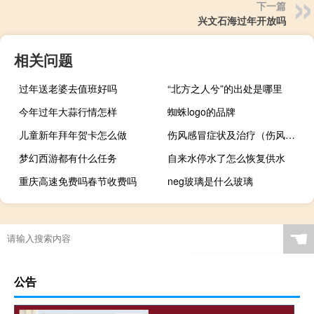
下一篇
兴文石海过年开放吗
相关问题
过年送老婆去值班好吗
“北方之人兮”的出处是哪里
今年过年大蒜行情怎样
蜘蛛logo的品牌
儿童新年拜年贺卡怎么做
伤风感冒症状及治疗（伤风感冒症状）
梦幻西游都有什么任务
自来水停水了怎么恢复供水
重庆高速免费吗春节收费吗
neg玻璃是什么玻璃
☚
公告