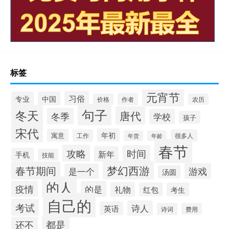
标签
元宵节
习俗
专业
中国
作者
价格
农历
句子
冬天
唐代
冬季
学校
孩子
宋代
年初
寓意
工作
很多人
年货
年龄
春节
攻略
时间
新年
手机
技能
梦幻西游
春节期间
游戏
是一个
汤圆
的人
疫情
的是
礼物
红包
考生
自己的
考试
诗人
英语
诗词
费用
都是
还不