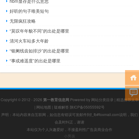
hbm显存是什么意思
好听的句子唯美短句
无限疯狂攻略
“莫叹年年貌不同”的出处是哪里
清河火车站多大年龄
“银阑线齿如排沙”的出处是哪里
“事或难遥度”的出处是哪里
Copyright © 2012 - 2026
第一教育信息网
Powered by
网站分类目录
|
精选推荐文章
|
网站地图
|
疑难解答
陕ICP备05055592号
声明：本站内容来自互联网，如信息有错误可发邮件到f_fb#foxmail.com说明，我们
会及时纠正，谢谢
本站仅为个人兴趣爱好，不接盈利性广告及商业合作
小男孩