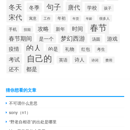
句子
冬天
唐代
冬季
学校
孩子
宋代
年初
寓意
工作
很多人
年货
年龄
春节
攻略
时间
新年
手机
技能
梦幻西游
春节期间
游戏
是一个
汤圆
的人
疫情
的是
礼物
红包
考生
自己的
考试
诗人
英语
诗词
费用
都是
还不
猜你想看的文章
不可谓什么意思
sony（n1）
“野老自相语”的出处是哪里