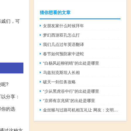
猜你想看的文章
亲戚们，可
女朋友家什么时候拜年
梦幻西游双孔怎么打
我们几点过年英语翻译
春节如何预防家中进蛇
“白杨风起柳初晴”的出处是哪里
乌兹别克斯坦人长相
破天一剑任务攻略
呢?
“少从黑虎谷中行”的出处是哪里
可以分享：
“京师有京兆狱”的出处是哪里
解你的选
金丝猴与过路司机相互礼让 网友：文明交通安全出行的样板 到底什么情况呢
通过这种方