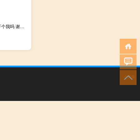
出纳记账用什么软件（还有出纳记账电子表格吗 可以发一下个我吗 谢谢）
小男孩