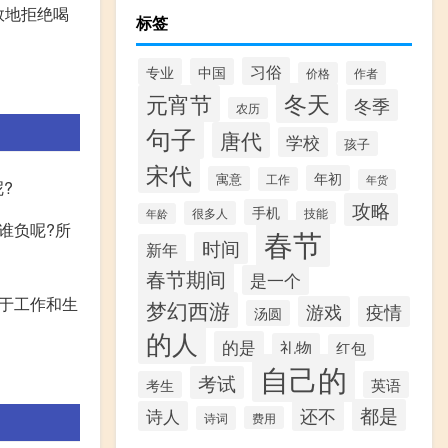
效地拒绝喝
标签
习俗
专业
中国
作者
价格
。
冬天
元宵节
冬季
农历
句子
唐代
学校
孩子
宋代
年初
寓意
工作
年货
?
攻略
手机
很多人
技能
年龄
谁负呢?所
春节
时间
新年
春节期间
是一个
于工作和生
梦幻西游
游戏
疫情
汤圆
的人
的是
礼物
红包
自己的
考试
考生
英语
都是
还不
诗人
诗词
费用