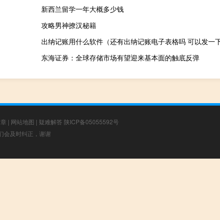
新西兰留学一年大概多少钱
攻略男神撩汉秘籍
东海证券：全球存储市场有望迎来基本面的触底反弹
文章
|
网站地图
|
疑难解答
陕ICP备05055592号
，我们会及时纠正，谢谢