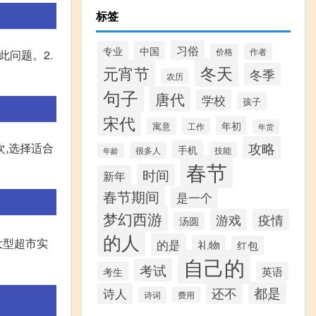
标签
习俗
专业
中国
作者
价格
此问题。2.
冬天
元宵节
冬季
农历
句子
唐代
学校
孩子
宋代
年初
寓意
工作
年货
攻略
次,选择适合
手机
很多人
技能
年龄
春节
时间
新年
春节期间
是一个
梦幻西游
游戏
疫情
汤圆
的人
大型超市实
的是
礼物
红包
自己的
考试
考生
英语
都是
还不
诗人
诗词
费用