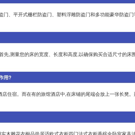
防盗门、平开式栅栏防盗门、塑料浮雕防盗门和多功能豪华防盗门
首先,测量您的床的宽度、长度和高度,以确保购买合适尺寸的床围。
作用?
酒店住宿。而在有的旅馆酒店中,在床铺的尾端会放上一张长凳。
古做旧实木雕花衣橱品尚居适欧式衣柜四门法式衣柜香槟金卧室家具