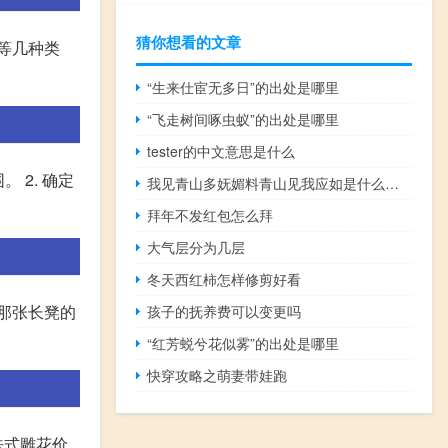
猜你想看的文章
等几种类
“生来仕宦无多日”的出处是哪里
“飞走树间啄虫蚁”的出处是哪里
tester的中文意思是什么
 2. 确定
我见青山多妩媚料青山见我应如是什么意思（我见青山多妩媚料青山见我应如是）
拜年不发红包怎么拜
大气层分为几层
冬天西红柿怎样修剪好看
那张长凳的
孩子的抚养费可以变更吗
“红芳蜕兮花似雾”的出处是哪里
快穿攻略之萌妻带娃跑
法式雕花价