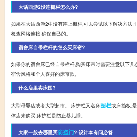
大话西游2没连栅栏怎么办?
如果在大话西游2中没有连上栅栏,可以尝试以下解决方法:1
检查网络连接:确保自己的。
宿舍床自带栏杆的怎么买床帘?
如果你的宿舍床已经自带栏杆,购买床帘时需要注意以下几点
宿舍风格和个人喜好的床帘款。
什么店里卖床围?
围栏
大型母婴店或者大型超市。 床护栏又名床
或床挡板,
体店来购买,床护栏是防止婴儿睡。
防盗门
大家一般去哪里买
?-设计本有问必答