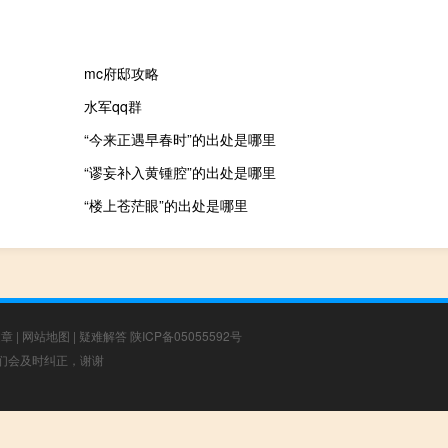
mc府邸攻略
水军qq群
“今来正遇早春时”的出处是哪里
“谬妄补入黄锺腔”的出处是哪里
“楼上苍茫眼”的出处是哪里
文章
|
网站地图
|
疑难解答
陕ICP备05055592号
，我们会及时纠正，谢谢