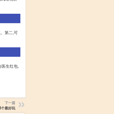
。第二,可
给医生红包,
下一篇
哪个最好玩