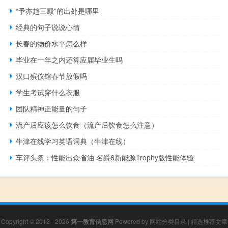
“予亦趋三殿”的出处是哪里
经典的句子说说心情
长春的物价水平怎么样
毕业在一年之内还算应届毕业生吗
汉口殡仪馆春节放假吗
学生考试穿什么衣服
团队精神正能量的句子
流产后应该怎么饮食（流产后饮食怎么注意）
牛津在线学习英语词典（牛津在线）
车评头条：性能出众省油 名爵6新能源Trophy版性能体验
Copyright © 2012 - 2026
第一教育信息网
Powered by
网站分类目录
|
精选推荐文章