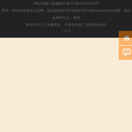
|
网站地图
|
疑难解答
陕ICP备05055592号
声明：本站内容来自互联网，如信息有错误可发邮件到f_fb#foxmail.com说明，我们
会及时纠正，谢谢
本站仅为个人兴趣爱好，不接盈利性广告及商业合作
小男孩