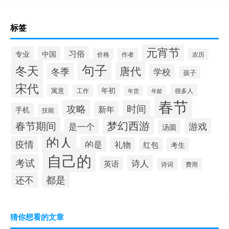
标签
元宵节
习俗
专业
中国
作者
价格
农历
句子
冬天
唐代
冬季
学校
孩子
宋代
年初
寓意
工作
很多人
年货
年龄
春节
攻略
时间
新年
手机
技能
梦幻西游
春节期间
游戏
是一个
汤圆
的人
疫情
的是
礼物
红包
考生
自己的
考试
诗人
英语
诗词
费用
都是
还不
猜你想看的文章