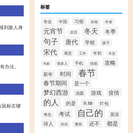
标签
习俗
专业
中国
作者
价格
星移到敌人身
冬天
元宵节
冬季
农历
句子
唐代
学校
孩子
宋代
年初
寓意
工作
年货
攻略
手机
很多人
技能
年龄
没有办法。
春节
时间
新年
春节期间
是一个
梦幻西游
游戏
疫情
汤圆
的人
的是
礼物
红包
击鼠标左键
自己的
考试
考生
英语
都是
还不
诗人
诗词
费用