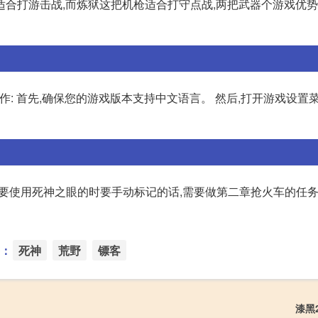
合打游击战,而炼狱这把机枪适合打守点战,两把武器个游戏优势
: 首先,确保您的游戏版本支持中文语言。 然后,打开游戏设置菜
要使用死神之眼的时要手动标记的话,需要做第二章抢火车的任务
：
死神
荒野
镖客
漆黑