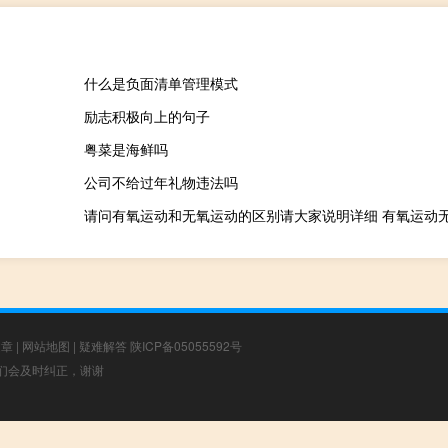
什么是负面清单管理模式
励志积极向上的句子
粤菜是海鲜吗
公司不给过年礼物违法吗
请问有氧运动和无氧运动的区别请大家说明详细 有氧运动
文章
|
网站地图
|
疑难解答
陕ICP备05055592号
，我们会及时纠正，谢谢