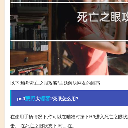
以下围绕“死亡之眼攻略”主题解决网友的困惑
荒野
镖客
ps4
大
2死眼怎么用?
在使用手柄情况下,你可以在瞄准时按下R3进入死亡之眼状态
击。 在死亡之眼状态下,时... 在。