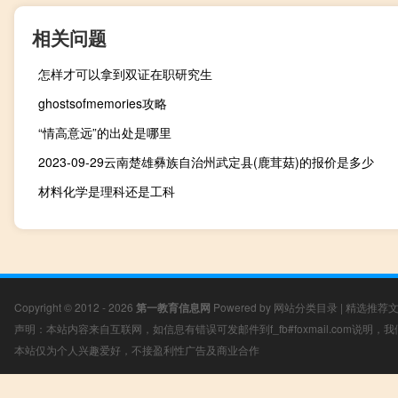
相关问题
怎样才可以拿到双证在职研究生
ghostsofmemories攻略
“情高意远”的出处是哪里
2023-09-29云南楚雄彝族自治州武定县(鹿茸菇)的报价是多少
材料化学是理科还是工科
Copyright © 2012 - 2026
第一教育信息网
Powered by
网站分类目录
|
精选推荐
声明：本站内容来自互联网，如信息有错误可发邮件到f_fb#foxmail.com说明
本站仅为个人兴趣爱好，不接盈利性广告及商业合作