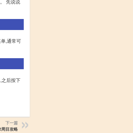
。 先说说
单,通常可
,之后按下
下一篇
2周目攻略