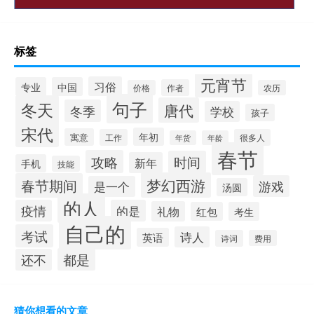
标签
元宵节
习俗
专业
中国
作者
价格
农历
句子
冬天
唐代
冬季
学校
孩子
宋代
年初
寓意
工作
很多人
年货
年龄
春节
攻略
时间
新年
手机
技能
梦幻西游
春节期间
游戏
是一个
汤圆
的人
疫情
的是
礼物
红包
考生
自己的
考试
诗人
英语
诗词
费用
都是
还不
猜你想看的文章