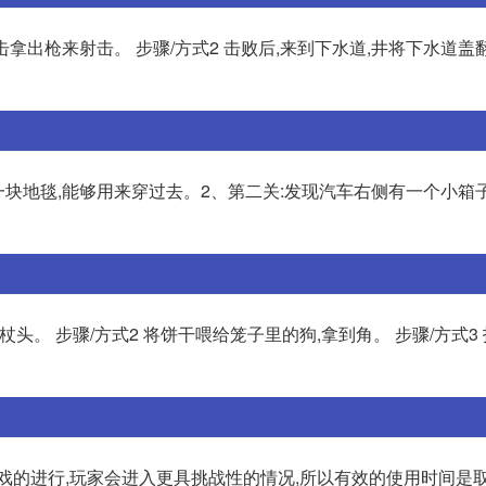
击拿出枪来射击。 步骤/方式2 击败后,来到下水道,井将下水道盖
一块地毯,能够用来穿过去。2、第二关:发现汽车右侧有一个小箱子
杖头。 步骤/方式2 将饼干喂给笼子里的狗,拿到角。 步骤/方式3
戏的进行,玩家会进入更具挑战性的情况,所以有效的使用时间是