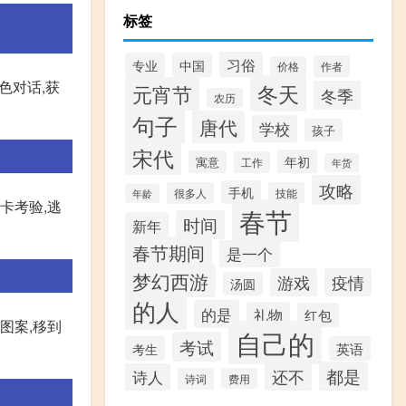
标签
习俗
专业
中国
作者
价格
色对话,获
冬天
元宵节
冬季
农历
句子
唐代
学校
孩子
宋代
年初
寓意
工作
年货
攻略
手机
很多人
技能
年龄
卡考验,逃
春节
时间
新年
春节期间
是一个
梦幻西游
游戏
疫情
汤圆
的人
的是
礼物
红包
图案,移到
自己的
考试
考生
英语
都是
还不
诗人
诗词
费用