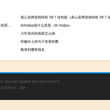
太平洋投资管理公司（PIMCO品浩）联席主管Robert Mead：澳大利亚家庭遭受澳洲联储加息政策的影响是有史以来最严重的
dchsdpa是什么意思（dc hsdpa）
大年喜庆的画面怎么画
积极向上的句子发朋友圈
教资到哪里报名
文章
|
网站地图
|
疑难解答
陕ICP备05055592号
，我们会及时纠正，谢谢