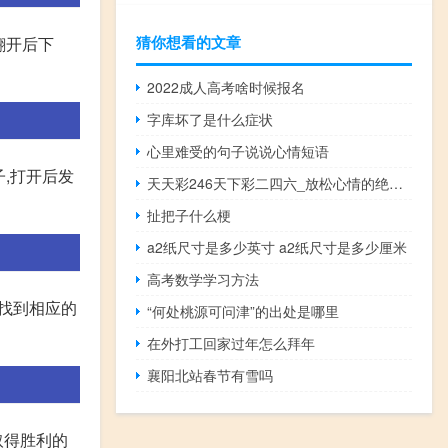
猜你想看的文章
翻开后下
2022成人高考啥时候报名
字库坏了是什么症状
心里难受的句子说说心情短语
,打开后发
天天彩246天下彩二四六_放松心情的绝佳选择_实用版320.493
扯把子什么梗
a2纸尺寸是多少英寸 a2纸尺寸是多少厘米
高考数学学习方法
 找到相应的
“何处桃源可问津”的出处是哪里
在外打工回家过年怎么拜年
襄阳北站春节有雪吗
取得胜利的