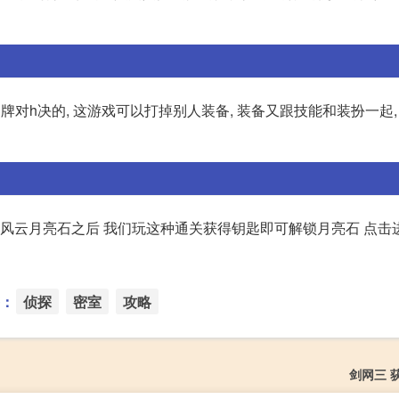
g牌对h决的, 这游戏可以打掉别人装备, 装备又跟技能和装扮一起,
探风云月亮石之后 我们玩这种通关获得钥匙即可解锁月亮石 点击
：
侦探
密室
攻略
剑网三 