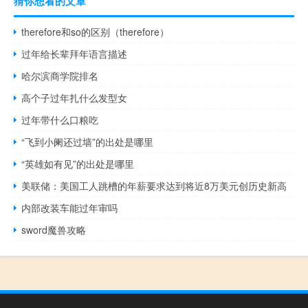
猜你想看的文章
therefore和so的区别（therefore）
过年给长辈拜年语言描述
哈尔滨商学院排名
高个子过年扎什么发型女
过年带什么口粮吃
“飞到小阑还过墙”的出处是哪里
“英雄如有见”的出处是哪里
美联储：美国工人跳槽的年薪要求达到将近8万美元创历史新高
内部改装车能过年审吗
sword魔兽攻略