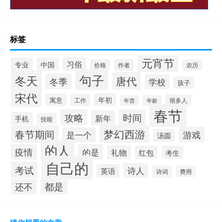
标签
元宵节
习俗
专业
中国
作者
价格
农历
句子
冬天
唐代
冬季
学校
孩子
宋代
年初
寓意
工作
很多人
年货
年龄
春节
攻略
时间
新年
手机
技能
梦幻西游
春节期间
游戏
是一个
汤圆
的人
疫情
的是
礼物
红包
考生
自己的
考试
诗人
英语
诗词
费用
都是
还不