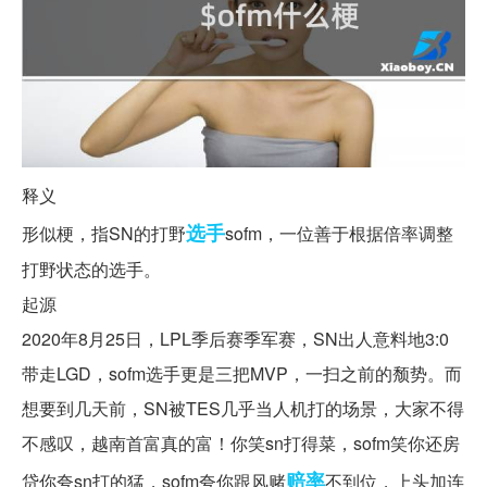
释义
选手
形似梗，指SN的打野
sofm，一位善于根据倍率调整
打野状态的选手。
起源
2020年8月25日，LPL季后赛季军赛，SN出人意料地3:0
带走LGD，sofm选手更是三把MVP，一扫之前的颓势。而
想要到几天前，SN被TES几乎当人机打的场景，大家不得
不感叹，越南首富真的富！你笑sn打得菜，sofm笑你还房
赔率
贷你夸sn打的猛，sofm夸你跟风赌
不到位，上头加连