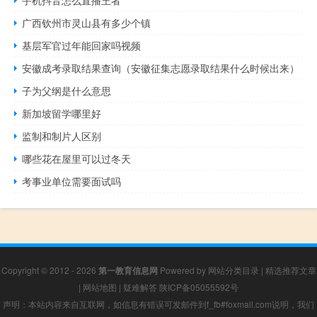
手机抖音怎么直播王者
广西钦州市灵山县有多少个镇
基层军官过年能回家吗视频
安徽成考录取结果查询（安徽征集志愿录取结果什么时候出来）
子为父纲是什么意思
新加坡留学哪里好
监制和制片人区别
哪些花在屋里可以过冬天
考事业单位需要面试吗
Copyright © 2012 - 2026
第一教育信息网
Powered by
网站分类目录
|
精选推荐文章
|
网站地图
|
疑难解答
陕ICP备05055592号
声明：本站内容来自互联网，如信息有错误可发邮件到f_fb#foxmail.com说明，我们