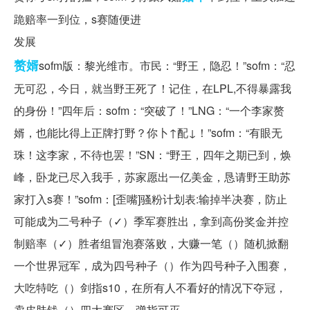
跪赔率一到位，s赛随便进
发展
赘婿
sofm版：黎光维市。市民：“野王，隐忍！”sofm：“忍
无可忍，今日，就当野王死了！记住，在LPL,不得暴露我
的身份！”四年后：sofm：“突破了！”LNG：“一个李家赘
婿，也能比得上正牌打野？你卜↑配↓！”sofm：“有眼无
珠！这李家，不待也罢！”SN：“野王，四年之期已到，焕
峰，卧龙已尽入我手，苏家愿出一亿美金，恳请野王助苏
家打入s赛！”sofm：[歪嘴]骚粉计划表:输掉半决赛，防止
可能成为二号种子（✓）季军赛胜出，拿到高份奖金并控
制赔率（✓）胜者组冒泡赛落败，大赚一笔（）随机掀翻
一个世界冠军，成为四号种子（）作为四号种子入围赛，
大吃特吃（）剑指s10，在所有人不看好的情况下夺冠，
卖皮肤钱（）四大赛区，弹指可灭