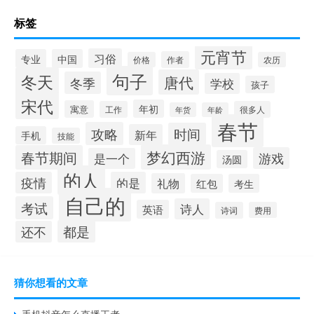
标签
元宵节
习俗
专业
中国
作者
价格
农历
句子
冬天
唐代
冬季
学校
孩子
宋代
年初
寓意
工作
很多人
年货
年龄
春节
攻略
时间
新年
手机
技能
梦幻西游
春节期间
游戏
是一个
汤圆
的人
疫情
的是
礼物
红包
考生
自己的
考试
诗人
英语
诗词
费用
都是
还不
猜你想看的文章