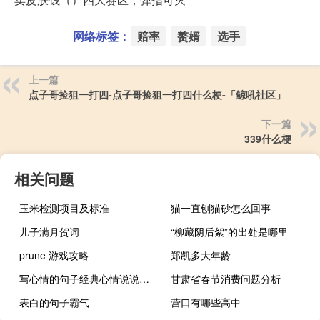
网络标签：
赔率
赘婿
选手
上一篇
点子哥捡狙一打四-点子哥捡狙一打四什么梗-「鲸吼社区」
下一篇
339什么梗
相关问题
玉米检测项目及标准
猫一直刨猫砂怎么回事
儿子满月贺词
“柳藏阴后絮”的出处是哪里
prune 游戏攻略
郑凯多大年龄
写心情的句子经典心情说说英文
甘肃省春节消费问题分析
表白的句子霸气
营口有哪些高中