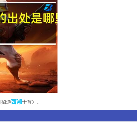
西湖
日招游
十首》。