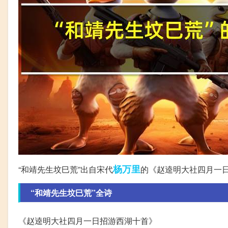
杨万里
“和靖先生坟巳荒”出自宋代
的《赵逵明大社四月一
“和靖先生坟巳荒”全诗
《赵逵明大社四月一日招游西湖十首》