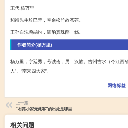
宋代 杨万里
和靖先生坟巳荒，空余松竹故苍苍。
王孙自洗鸬鹚扚，满酌真珠酹一觞。
作者简介(杨万里)
杨万里，字廷秀，号诚斋，男，汉族。吉州吉水（今江西
人”、“南宋四大家”。
网络标签
上一篇
“村路小家无此客”的出处是哪里
相关问题