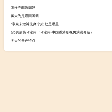
怎样弄邮政编码
蒋大为是哪国国籍
“寒泉未漱神先爽”的出处是哪里
tvb男演员马浚伟（马浚伟-中国香港影视男演员介绍）
冬天的景色特点