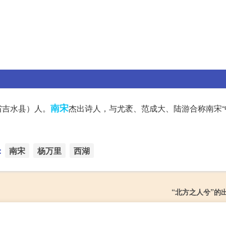
南宋
省吉水县）人。
杰出诗人，与尤袤、范成大、陆游合称南宋“
：
南宋
杨万里
西湖
“北方之人兮”的