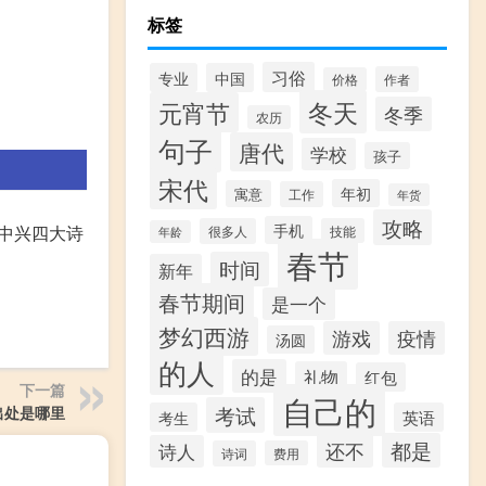
标签
习俗
专业
中国
作者
价格
冬天
元宵节
冬季
农历
句子
唐代
学校
孩子
宋代
年初
寓意
工作
年货
攻略
手机
中兴四大诗
很多人
技能
年龄
春节
时间
新年
春节期间
是一个
梦幻西游
游戏
疫情
汤圆
的人
的是
礼物
红包
下一篇
自己的
考试
出处是哪里
考生
英语
都是
还不
诗人
诗词
费用