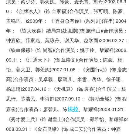
演员：蔡少芬、郭羡妮、陈豪、麦长青、刘丹)2003.06.3
0：《金牌冰人》 (饰 全家福)(合作演员：张可颐、陈豪、
盖鸣晖、)2003年： 《 秀身总有你》(系列剧)(客串) 2004
年： 《皆大欢喜》结局篇(处境剧)(饰 施梓山)(合作演员：
钟嘉欣、薛家燕、苑琼丹、谢天华、赵学而)2006.02.27：
《铁血保镖》(饰 尚智)(合作演员：姚子羚、黎耀祥)2006.
09.11：《汇通天下》 (饰 章崇文)(合作演员：陈豪、杨
怡、姜大卫、郭羡妮)2007.01.08：《突围行动》(饰 唐志
高)(合作演员：吴卓羲、廖碧儿、米雪、岳华、徐子珊、
杨思琦)2007.04.16：《天机算》 (饰 袁喜)(合作演员：杨
思琦、陈浩民、李诗韵)2007.09.10：《舞动全城》(饰 程
法拉
嘉俊)(合作演员：廖碧儿、陈
、黎耀祥)2008.01.21：
《秀才爱上兵》(饰 谢皇上)(合作演员：郑希怡、黎耀祥)2
008.03.31：《金石良缘》(饰 成日安)(合作演员：钟嘉