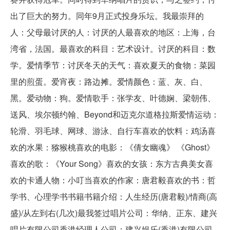
出了巨大的努力。同年9月正式投身乐坛。我最崇拜的
人：父母最讨厌的人：讨厌的人最喜欢的地区：上海，台
湾省，法国。最喜欢的科目：艺术设计。讨厌的科目：数
学。爱情季节：讨厌冬天的天气：喜欢夏天的食物：菜园
里的煎蛋。爱宵夜：路边摊。爱情颜色：蓝、灰、白、
黑。爱动物：狗。爱情歌手：张学友、叶德娴、梁朝伟、
送风、埃尔顿约翰、Beyond和迈克尔道格拉斯爱情运动：
轮滑、羽毛球、网球、游泳、自行车喜欢的饮料：鸡汤喜
欢的水果：猕猴桃喜欢的电影：《倩女幽魂》 《Ghost》
喜欢的歌：《Your Song》喜欢的女孩：东方古典美女喜
欢的卡通人物：小叮当喜欢的作家：唐君毅喜欢的书：哲
学书、心理学书书籍书籍介绍：人生经历(唐君毅)/情商(高
盛)/从左到右(几次)最我签过唱片公司：华纳、正东、建兴
唱片有限公司香港经理人公司：建兴娱乐(香港)有限公司