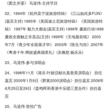
《图文并谬》 马浚伟-主持节目
22、1994年《杭州及宁波旅游特辑》《江山如此多FUN》
(嘉宾主持) 1995年《美国迪士尼旅游特辑》《英国旅游特
辑》 1997年 魅力大都会(嘉宾主持) 1998年 廉政行动1998
廉政全接触之非卖品(主持) 1999年《天地最前线》 2003
年7月《青少年全面展才华》 2003年《医生与你》2007年
《粤港十年·网娱盛典颁奖礼》(吴佩慈 杨乐乐)
23、马浚伟-参与演唱会
24、1998年11月《港乐 叶丽仪献出真善美演唱会》 担任
嘉宾 2000年1月9日《辉黄2000演唱会》担任嘉宾 2008年
6月25日至29日《盖鸣晖和香港中乐团三度合作》担任嘉
宾
25、马浚伟-曾拍广告