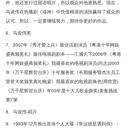
外，他还发行过国语唱片，所以观众对他更熟悉。现在，
马浚伟在热播剧《洛神》中凭借精湛的演技赢得了观众的
认可。所以，一定要继续努力，期待你更好的作品。
6、马浚伟奖
7、2007年《秀才爱上兵》最佳话剧演员《粤港十年网娱
盛典颁奖礼》最佳电视剧剧本——汇通天下2006年《粤港
十年网娱盛典颁奖礼》我最喜欢的电视剧演员(尚志)2003
年《万千星辉贺台庆》十年服务奖《长期服务暨杰出员工
荣誉大奖颁奖典礼晚宴》我最喜欢的电视剧角色(周世贤)
《万千星辉贺台庆》年03年度十大儿歌金曲奖(美食挑战
赛)“第
8、马浚伟-唱片
9、1993年12月推出首张个人大碟《幸运就是遇到你》；