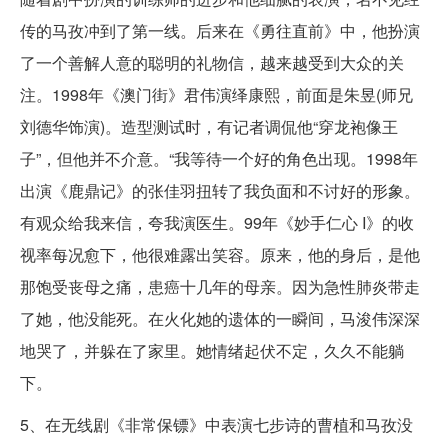
传的马孜冲到了第一线。后来在《勇往直前》中，他扮演
了一个善解人意的聪明的礼物信，越来越受到大众的关
注。1998年《澳门街》君伟演绎康熙，前面是朱昱(师兄
刘德华饰演)。造型测试时，有记者调侃他“穿龙袍像王
子”，但他并不介意。“我等待一个好的角色出现。1998年
出演《鹿鼎记》的张佳羽扭转了我负面和不讨好的形象。
有观众给我来信，夸我演医生。99年《妙手仁心 I》的收
视率每况愈下，他很难露出笑容。原来，他的身后，是他
那饱受丧母之痛，患癌十几年的母亲。因为急性肺炎带走
了她，他没能死。在火化她的遗体的一瞬间，马浚伟深深
地哭了，并躲在了家里。她情绪起伏不定，久久不能躺
下。
5、在无线剧《非常保镖》中表演七步诗的曹植和马孜没