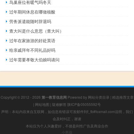
鸟巢座位有暖气吗冬天
过年期间休息在哪做核酸
劳务派遣能随时辞退吗
查大叫是什么意思（查大叫）
过年在家旅游的好处英语
给亲戚拜年不同礼品好吗
过年需要孝敬大伯娘吗请问
Copyright © 2012 - 2026
第一教育信息网
Powered by
网站分类目录
|
精选推荐文章
|
网站地图
|
疑难解答
陕ICP备05055592号
声明：本站内容来自互联网，如信息有错误可发邮件到f_fb#foxmail.com说明，我们
会及时纠正，谢谢
本站仅为个人兴趣爱好，不接盈利性广告及商业合作
小男孩