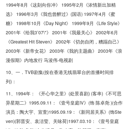
1994年8月《这刻向你冲》 1995年2月《浓情新出加精
选》 1996年3月《我也曾醉过》(国语) 1997年4月《蜜
糖》 1998年10月《Day Night》 1999年9月《Life Style》
2001年《给我3’07\"》 2001年《我最关心》 2002年6月
《Greatest Hit Steven》 2002年《切勿自闭，糟蹋自己》
2003年《新帝女花》 2003年《我的主题曲》 2003年《浪
漫假期》内地发行 马浚伟-电视剧
10、一．TVB剧集(按在香港无线翡翠台的首播时间排
列)：
11、1994年： 《开心华之里》(处景喜剧) (客串)《不可思
异星期二》1995.09.11：《壹号皇庭IV》(饰 陈卓尧 )(合作
演员：陶大宇、宣萱)1995.09.19：《新同居关系》(饰Ste
ven)(郭晋安、袁洁莹、关咏荷)1997.03.10：《壹号皇庭