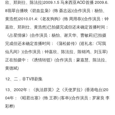
欣、郑则仕、陈法拉)2009.1.5 马来西亚AOD首播 2009.6.
8翡翠台播映《碧血盐枭》(饰 聂志远)(合作演员：杨怡、
黄浩然)2010.01.4:《老友狗狗》(饰 周用恭)(合作演员：钟
嘉欣、郑则仕、黄浩然)已拍摄完成但还未确定首播时间：
《占星情缘》(合作演员：杨怡、谢天华、曹敏莉)已拍摄
完成但还未确定首播时间：《蒲松龄传》(巡礼名:《写我
仙凡间》)(合作演员：钟嘉欣、陈法拉、陈锦鸿、刘玉翠)
正在拍摄中：《诱情转驳》(合作演员：蒙嘉慧、陈法拉、
黄德斌)
12、二．非TVB剧集
13、2002年：《执法群英》之《天使罗拉》(香港电台)20
04年：《昭君出塞》(饰 王莽) (客串)(合作演员：罗家良 李
彩桦)