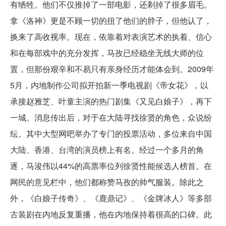
有牺牲。他们不仅推掉了一部电影，还剃掉了很多眉毛。
拿《洛神》更是不顾一切的扭了他们的脖子，但他认了，
换来了高收视率。现在，依靠着对表演艺术的执着、信心
和在每部戏中的充分发挥，马孜已经稳坐无线大师的位
置，但那份艰辛和不易只有亲身经历才能体会到。2009年
5月，内地制作公司拟开拍新一季电视剧《帝女花》，以
承接赵雅芝、叶童主演的热门剧集《又见白娘子》，再下
一城。消息传出后，对于在大陆寻找徐贤的角色，众说纷
纭。其中大型网吧举办了专门的投票活动，多位来自中国
大陆、香港、台湾的演员榜上有名。经过一个多月的角
逐，马浚伟以44%的高票率位列徐贤性能候选人榜首。在
网民的意见栏中，他们都称赞马孜的帅气服装。除此之
外，《白娘子传奇》、《鹿鼎记》、《金牌冰人》等多部
古装剧在内地反复重播，他在内地保持着很高的口碑。此