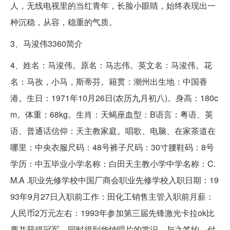
人，无线电视里的当红青年，长脸小眼睛，始终表现出一
种沉稳，从容，稳重的气质。
3、马浚伟3360简介
4、姓名：马浚伟。原名：马志伟。英文名：马浚伟。花
名：马孜，小马，斯蒂芬。籍贯：潮州出生地：中国香
港。生日：1971年10月26日(农历九月初八)。身高：180c
m。体重：68kg。生肖：天蝎座血型：B语言：粤语、英
语、普通话信仰：天主教家庭。唱歌、电脑、在家茶道在
哪里：中央衣服尺码：48号裤子尺码：30寸腰鞋码：8号
学历：中五毕业小学名称：白田天主教小学中学名称：C.
M.A .职业先修学校中国厂商会职业先修学校入职日期：19
93年9月27日入职前工作：田化工销售主管入职前月薪：
人民币2万元左右：1993年参加第三届先锋激光卡拉ok比
赛并获得冠军。同时得到华纳唱片的赏识，与之签约，付