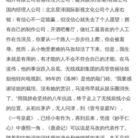
国内经理人公司：北京星泽国际影视文化公司个人座右
铭：有信心不一定能赢，但没信心就失去了个人愿望：拥
有自己的制作公司，开酒吧餐厅，做社工最喜欢的个人工
作在当演员，你要从一个路人一步步往上爬，你会被羞
辱。然而，从小饱受磨难的马孜却活了下来。但是，我生
来就是有用的，有才能的人不会不符合自己的才能。在马
浚伟，他的事业跌入谷底。无线戏剧集团的高管曾丽珍鼓
励他转向电视剧。95年的《洛神》是他的敲门砖。“我要感
谢珍姐的栽培。没有她的赏识，马浚伟早就从娱乐圈消失
了。”用我拼命坚持的八年抗战，终于走上了无线前线小众
的位置。从初出茅庐，无人问津，到《壹号皇庭IV》，
《一号皇庭》，已经小有作为，再到后来，凭借《妙手仁
心》中康熙一角，《鹿鼎记》可以说是马孜的代表作了。
随着剧中扮演的训练师的进步和他细腻的表演，名不见经