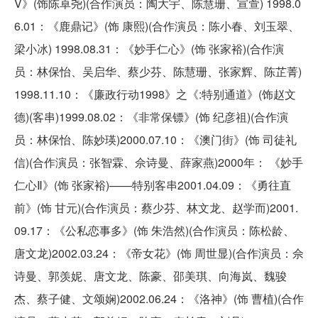
V》(饰陈卓尧)(合作演员：陶大宇、陈慧珊、宣萱) 1998.0
6.01：《鹿鼎记》(饰 康熙)(合作演员：陈小春、刘玉翠、
梁小冰) 1998.08.31：《妙手仁心》(饰 张家裕)(合作演
员：林保怡、吴启华、蔡少芬、陈慧珊、张家辉、陈芷菁)
1998.11.10：《廉政行动1998》之《:特别通道》(饰赵文
德)(客串)1999.08.02：《非常保镖》(饰 纪彦祖)(合作演
员：林保怡、陈妙瑛)2000.07.10：《澳门街》(饰 司徒礼
信)(合作演员：张智霖、佘诗曼、薛家燕)2000年： 《妙手
仁心Ⅱ》(饰 张家裕)——特别客串2001.04.09：《勇往直
前》(饰 甘元)(合作演员：蔡少芬、林文龙、赵学而)2001.
09.17：《公私恋事多》(饰 朱浩然)(合作演员：陈松龄、
唐文龙)2002.03.24：《帝女花》(饰 周世显)(合作演员：佘
诗曼、郭羡妮、唐文龙、陈豪、邵美琪、向海岚、魏骏
杰、蔡子健、文颂娴)2002.06.24：《洛神》(饰 曹植)(合作