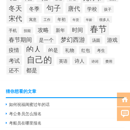
句子
冬天
唐代
冬季
学校
孩子
宋代
年初
寓意
工作
很多人
年货
年龄
春节
攻略
时间
新年
手机
技能
梦幻西游
春节期间
游戏
是一个
汤圆
的人
疫情
的是
礼物
红包
考生
自己的
考试
诗人
英语
诗词
费用
都是
还不
猜你想看的文章
如何祝福闺蜜过年的话
考公务员怎么报名
考船员在哪里报名