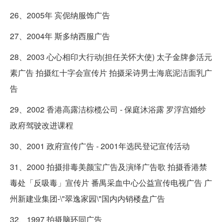
26、2005年 宾伲纳服饰广告
27、2004年 斯多纳西服广告
28、2003 心心相印大行动(担任关怀大使) 太子金牌参活元
素广告 拍摄红十字会宣传片 拍摄采诗男士海底泥洁面乳广
告
29、2002 香港高露洁棕榄公司 - 保庭沐浴露 罗浮宫婚纱
政府驾驶改进课程
30、2001 政府宣传广告 - 2001年选民登记宣传活动
31、2000 拍摄排毒美颜宝广告及演绎广告歌 拍摄香港禁
毒处「反吸毒」宣传片 番禺采血中心公益宣传电视广告 广
州新建业集团-\"翠逸家园\"国内内销楼盘广告
32、1997 拍摄脑环同广告