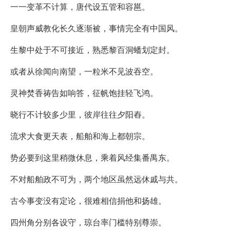
一一变革不计算，唐代设五管和容邕。
皇朝声威教化长久逐渐被，事情完全有中国风。
生黎中处于不可接近，熟悉黎百洞蟠划定封。
或者从徐闻向南望，一粒米不见波吞空。
灵神焚香祷告如响答，征帆饱挂轻飞鸿。
晓行不计较多少里，彼岸往往夕阳舂。
流求大食更天表，船舶和海上都朝宗。
势必要到这里稍微休息，乘着风经集番禺东。
不对船舶政不可为，两个地区虽然远休戚与共。
古今事变没有定论，很难相信捐他和扬雄。
四州角分别各设守，琼台率门槛特别尊崇。