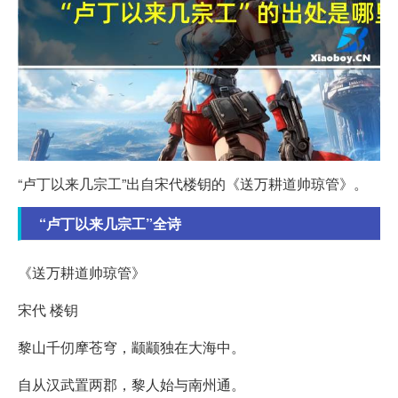
“卢丁以来几宗工”出自宋代楼钥的《送万耕道帅琼管》。
“卢丁以来几宗工”全诗
《送万耕道帅琼管》
宋代 楼钥
黎山千仞摩苍穹，颛颛独在大海中。
自从汉武置两郡，黎人始与南州通。