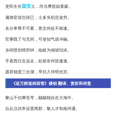
固安
吏民生长
土，尚当摩抚如童蒙。
属僚宦游岂得已，士多失职悲途穷。
名分卑尊不可紊，更念何处不相逢。
官事既了与无间，可使知气俱冲融。
乡闾惜别情所钟，临岐为倾琥珀浓。
手遮西日念远去，欲留奈何鼓逢逢。
愿君稳度三合溜，早归入侍明光宫。
《送万耕道帅琼管》楼钥 翻译、赏析和诗意
黎山千仞摩苍穹，颛颛独自在大海中。
自从汉武帝设置两郡，黎人才和南州通。