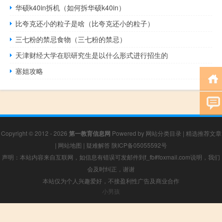
华硕k40in拆机（如何拆华硕k40in）
比夸克还小的粒子是啥（比夸克还小的粒子）
三七粉的禁忌食物（三七粉的禁忌）
天津财经大学在职研究生是以什么形式进行招生的
塞姐攻略
Copyright © 2012 - 2026
第一教育信息网
Powered by
网站分类目录
|
精选推荐文章
|
网站地图
|
疑难解答
陕ICP备05055592号
声明：本站内容来自互联网，如信息有错误可发邮件到f_fb#foxmail.com说明，我们
会及时纠正，谢谢
本站仅为个人兴趣爱好，不接盈利性广告及商业合作
小男孩