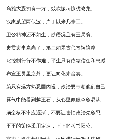
高雅大纛拥有一方，鼓吹振响惊扰蛟龙。
汉家威望两伏波，卢丁以来几宗工。
卫公精神还不如生，妙语况且有玉局翁。
史君吏事素高了，第二如果古代青铜镜摩。
叱控制行行不作难，平生只有依靠信任和忠诚。
布宣王灵里之外，更让向化来蛮卖。
第只有远方熟悉国内慢，政治要带领他们自己。
雾气中能看到越王石，从心里佩服令容易从。
顽蛮横不率应逐渐，不要让害怕政治先容忍。
平平的策略采用定速，下下的考书阳公。
官吏百姓生长固安土，还应进行安抚和幼稚。