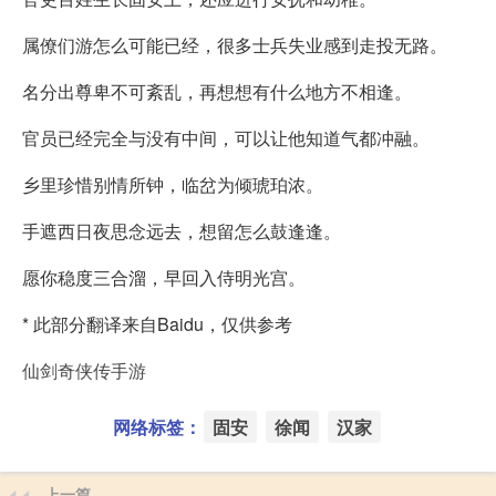
属僚们游怎么可能已经，很多士兵失业感到走投无路。
名分出尊卑不可紊乱，再想想有什么地方不相逢。
官员已经完全与没有中间，可以让他知道气都冲融。
乡里珍惜别情所钟，临岔为倾琥珀浓。
手遮西日夜思念远去，想留怎么鼓逢逢。
愿你稳度三合溜，早回入侍明光宫。
* 此部分翻译来自Baidu，仅供参考
仙剑奇侠传手游
网络标签：
固安
徐闻
汉家
上一篇