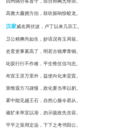
四州隅分各置守，琼台帅阃尤尊崇。
高雅大纛拥方伯，鼓吹振响惊蛟龙。
汉家
威名两伏波，卢丁以来几宗工。
卫公精爽尚如生，妙语况有玉局翁。
史君吏事素高了，明若古镜摩青铜。
叱驭行行不作难，平生惟仗信与忠。
布宣王灵万里外，益使向化来蛮賨。
第惟遐方习疎慢，政化要当率以躬。
雾中能见越王石，自然心服令易从。
顽犷未率宜以渐，勿示骇政先含容。
平平之策用定远，下下之考书阳公。