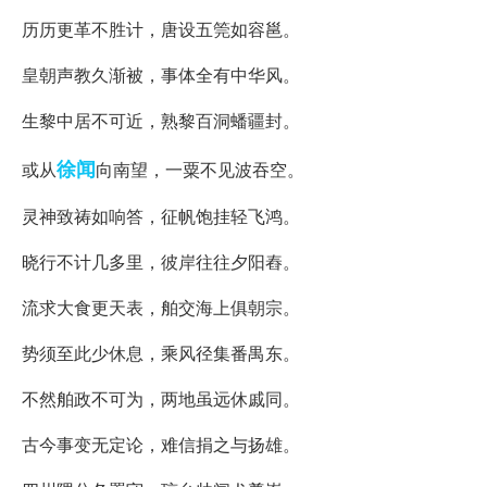
历历更革不胜计，唐设五筦如容邕。
皇朝声教久渐被，事体全有中华风。
生黎中居不可近，熟黎百洞蟠疆封。
徐闻
或从
向南望，一粟不见波吞空。
灵神致祷如响答，征帆饱挂轻飞鸿。
晓行不计几多里，彼岸往往夕阳舂。
流求大食更天表，舶交海上俱朝宗。
势须至此少休息，乘风径集番禺东。
不然舶政不可为，两地虽远休戚同。
古今事变无定论，难信捐之与扬雄。