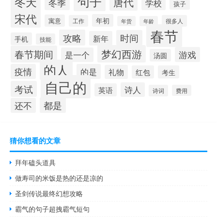
句子
冬天
唐代
冬季
学校
孩子
宋代
年初
寓意
工作
很多人
年货
年龄
春节
攻略
时间
新年
手机
技能
梦幻西游
春节期间
游戏
是一个
汤圆
的人
疫情
的是
礼物
红包
考生
自己的
考试
诗人
英语
诗词
费用
都是
还不
猜你想看的文章
拜年磕头道具
做寿司的米饭是热的还是凉的
圣剑传说最终幻想攻略
霸气的句子超拽霸气短句