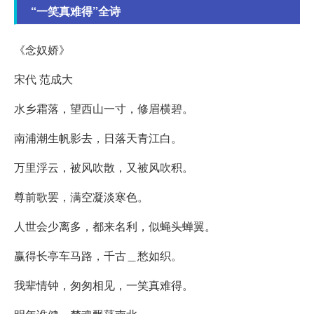
“一笑真难得”全诗
《念奴娇》
宋代 范成大
水乡霜落，望西山一寸，修眉横碧。
南浦潮生帆影去，日落天青江白。
万里浮云，被风吹散，又被风吹积。
尊前歌罢，满空凝淡寒色。
人世会少离多，都来名利，似蝇头蝉翼。
赢得长亭车马路，千古＿愁如织。
我辈情钟，匆匆相见，一笑真难得。