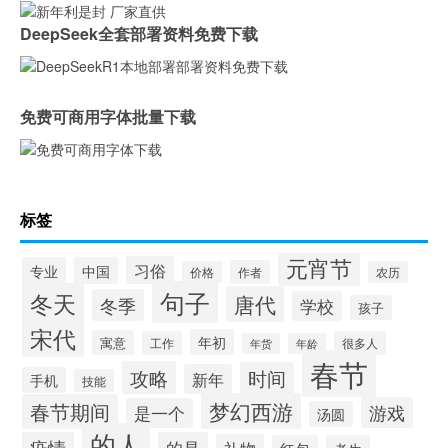
DeepSeek全套部署资料免费下载
免费可商用字体批量下载
标签
元宵节
习俗
专业
中国
作者
价格
农历
句子
冬天
唐代
冬季
学校
孩子
宋代
年初
寓意
工作
很多人
年货
年龄
春节
攻略
时间
新年
手机
技能
梦幻西游
春节期间
游戏
是一个
汤圆
的人
疫情
的是