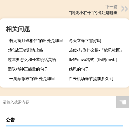
下一篇
“闲凭小栏干”的出处是哪里
相关问题
“若无窗月谁相伴”的出处是哪里
冬天立春下雪好吗
cf枪战王者剧情攻略
茄位-茄位什么梗-「鲸吼社区」
过年要怎么和长辈说话英语
flv转rmvb格式（flv转rmvb）
团队精神正能量的句子
感恩的句子
“一笑颜微破”的出处是哪里
白云机场春节提前多久到
☚
公告