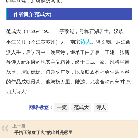
明年谁健，梦魂飘荡南北。
作者简介(范成大)
范成大（1126-1193），字致能，号称石湖居士。汉族，
诗人
平江吴县（今江苏苏州）人。南宋
。谥文穆。从江西
派入手，后学习中、晚唐诗，继承了白居易、王建、张籍
等诗人新乐府的现实主义精神，终于自成一家。风格平易
浅显、清新妩媚。诗题材广泛，以反映农村社会生活内容
的作品成就最高。他与杨万里、陆游、尤袤合称南宋“中兴
四大诗人”。
网络标签：
一笑
范成大
诗人
上一篇
“手抬玉策红于火”的出处是哪里