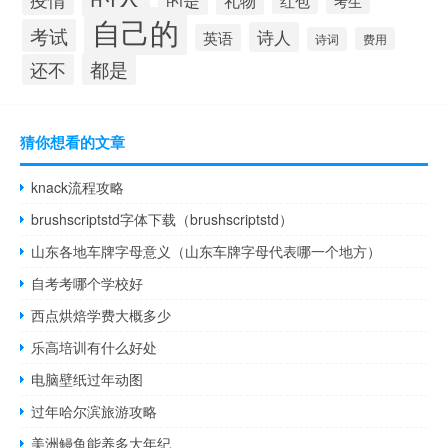
礼物
红包
考生
自己的
考试
诗人
英语
诗词
费用
都是
还不
猜你想看的文章
knack流程攻略
brushscriptstd字体下载（brushscriptstd）
山东各地车牌字母意义（山东车牌字母代表哪一个地方）
自考考哪个学校好
西点烘焙学费大概多少
乐高培训有什么好处
电脑壁纸过年动图
过年哈尔滨旅游攻略
美洲鳗鱼能养多大年纪