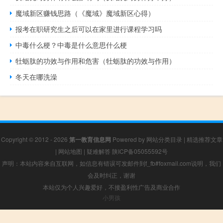
魔域新区赚钱思路（《魔域》魔域新区心得）
报考在职研究生之后可以在家里进行课程学习吗
中毒什么梗？中毒是什么意思什么梗
牡蛎肽的功效与作用和危害（牡蛎肽的功效与作用）
冬天在哪洗澡
Copyright © 2012 - 2026
第一教育信息网
Powered by
网站分类目录
|
精选推荐文章
|
网站地图
|
疑难解答
陕ICP备05055592号
声明：本站内容来自互联网，如信息有错误可发邮件到f_fb#foxmail.com说明，我们
会及时纠正，谢谢
本站仅为个人兴趣爱好，不接盈利性广告及商业合作
小男孩