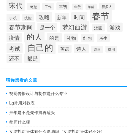
宋代
年初
寓意
工作
很多人
年货
年龄
春节
攻略
时间
新年
手机
技能
梦幻西游
春节期间
游戏
是一个
汤圆
的人
疫情
的是
礼物
红包
考生
自己的
考试
诗人
英语
诗词
费用
都是
还不
猜你想看的文章
视觉传播设计与制作是什么专业
Lg常用对数表
拜年是不是先作揖再磕头
拳师什么梗
女结扎对身体有什么影响吗（女结扎对身体好不好）