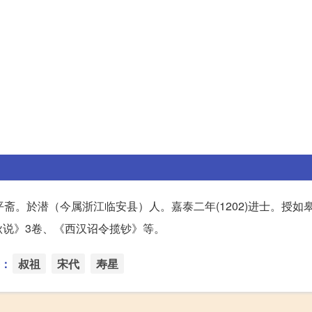
号平斋。於潜（今属浙江临安县）人。嘉泰二年(1202)进士。授如
说》3卷、《西汉诏令揽钞》等。
：
叔祖
宋代
寿星