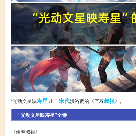
寿星
宋代
叔祖
“光动文星映
”出自
洪咨夔的《侄寿
》。
“光动文星映寿星”全诗
《侄寿叔祖》