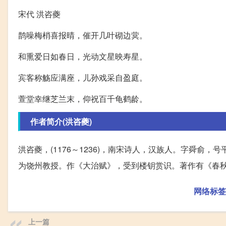
宋代 洪咨夔
鹊噪梅梢喜报晴，催开几叶砌边蓂。
和熏爱日如春日，光动文星映寿星。
宾客称觞应满座，儿孙戏采自盈庭。
萱堂幸继芝兰末，仰祝百千龟鹤龄。
作者简介(洪咨夔)
洪咨夔，(1176～1236)，南宋诗人，汉族人。字舜俞，
为饶州教授。作《大治赋》，受到楼钥赏识。著作有《春秋
网络标签
上一篇