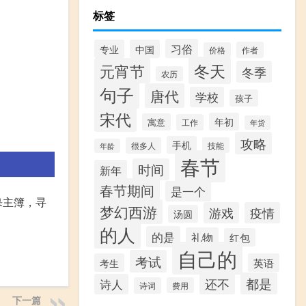
标签
习俗
专业
中国
作者
价格
冬天
元宵节
冬季
农历
句子
唐代
学校
孩子
宋代
年初
寓意
工作
年货
攻略
手机
很多人
技能
年龄
春节
时间
新年
春节期间
是一个
皋主簿，寻
梦幻西游
游戏
疫情
汤圆
的人
的是
礼物
红包
自己的
考试
考生
英语
都是
还不
诗人
诗词
费用
下一篇