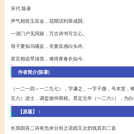
宋代 陈著
声气相投玉应金，花閒话到翠成阴。
一清门户无同脉，万古诗书可立心。
母子要知乌哺反，夫妻应感白头吟。
若言相谂早须觉，难得青春长似今。
作者简介(陈著)
（一二一四～一二九七），字谦之，一字子微，号本堂，
五六）进士，调监饶州商税。景定元年（一二六○），为白
【原题】：
长孺因吾二诗有负米分邻之语因又次韵饯其归二首