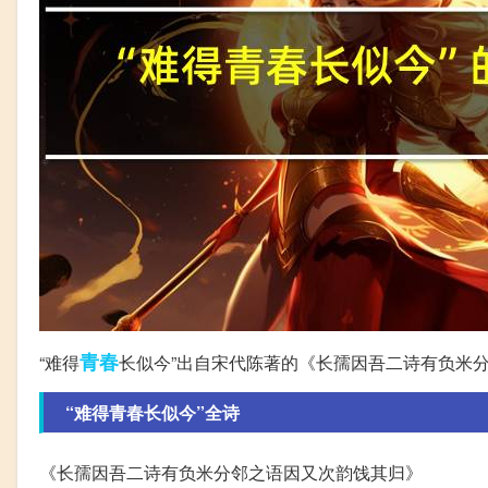
青春
“难得
长似今”出自宋代陈著的《长孺因吾二诗有负米
“难得青春长似今”全诗
《长孺因吾二诗有负米分邻之语因又次韵饯其归》