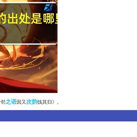
之语
次韵
分邻
因又
饯其归》。