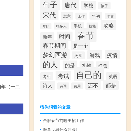
句子
唐代
学校
孩子
宋代
年初
寓意
工作
年货
攻略
手机
很多人
技能
年龄
春节
时间
新年
春节期间
是一个
梦幻西游
游戏
疫情
汤圆
的人
的是
礼物
红包
自己的
考试
考生
英语
都是
还不
诗人
四年（一二
诗词
费用
猜你想看的文章
合肥春节前哪里招工作
魔兽世界什么职业t