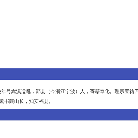
晚年号嵩溪遗耄，鄞县（今浙江宁波）人，寄籍奉化。理宗宝祐
鹭书院山长，知安福县。