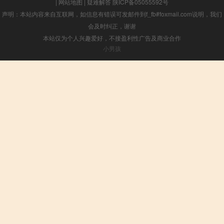
|
网站地图
|
疑难解答
陕ICP备05055592号
声明：本站内容来自互联网，如信息有错误可发邮件到f_fb#foxmail.com说明，我们
会及时纠正，谢谢
本站仅为个人兴趣爱好，不接盈利性广告及商业合作
小男孩