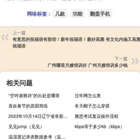
网络标签：
几款
功能
翻盖手机
上一篇
有意思的祝福语有那些！新年祝福语！最好高雅 有文化内涵又高
祝福语
下一篇
广州哪里月嫂培训好 广州月嫂培训多少钱
相关问题
“空吟谢脁诗”的出处是哪里
过年网怎么查
喜欢春节的原因简练
冬天帽子怎么穿搭
2023年10月14日辽宁省阜新市疫情大数据-今日/今天疫情全网搜索最新实时消息动态情况通知播报
雅思考试复议操作流程
见见jump（见见）
kbps等于多少kb（kbps）
温湿度记录表数据参考（温湿度记录表）