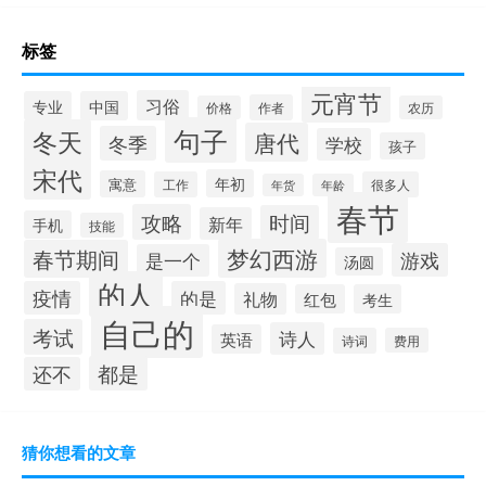
标签
元宵节
习俗
专业
中国
作者
价格
农历
句子
冬天
唐代
冬季
学校
孩子
宋代
年初
寓意
工作
很多人
年货
年龄
春节
攻略
时间
新年
手机
技能
梦幻西游
春节期间
游戏
是一个
汤圆
的人
疫情
的是
礼物
红包
考生
自己的
考试
诗人
英语
诗词
费用
都是
还不
猜你想看的文章