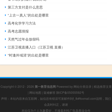
第三方支付是什么意思
“上古一真人”的出处是哪里
高考化学学习方法
高考志愿填报
天然气过年会放假吗
江苏卫视直播入口（江苏卫视 直播）
“时逢外域清”的出处是哪里
Copyright © 2012 - 2026
第一教育信息网
Powered by
网站分类目录
|
精选推荐文章
|
网站地图
|
疑难解答
陕ICP备05055592号
声明：本站内容来自互联网，如信息有错误可发邮件到f_fb#foxmail.com说明，我们
会及时纠正，谢谢
本站仅为个人兴趣爱好，不接盈利性广告及商业合作