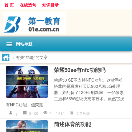
首 页
在线造句
知识目录
网站导航
>
有关“功能”的文章
荣耀50se有nfc功能吗
荣耀50 SE不支持NFC功能。这款手机
搭载的是联发科天玑900八核5G处理
器，并配备了120Hz刷新率、一亿像素
主摄和66W超级快充等技术。虽然它没
有NFC功能，但荣耀...
ry
01-09
0
614
文章列表
简述体育的功能