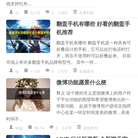
他支持红外...
ry
12-15
0
453
文章列表
翻盖手机有哪些 好看的翻盖手
机推荐
翻盖手机有哪些 翻盖手机是一种具有可
折叠设计的手机，它可以在打电话时打
开，而在不使用时可以折叠起来。 目前
市场上有许多翻盖手机品牌和型号。 其中一些...
fg
11-25
0
573
在线造句
微博功能愿景什么梗
释义 这个梗的含义是指微博上的用户对
于平台功能的期望和希望微博推出的一
些新功能。 起源于微博用户@语文指挥
中心在某一特定时间发表的微博，具体
时间不...
wbg
08-14
0
479
在线造句