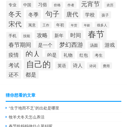
元宵节
习俗
专业
中国
作者
价格
农历
句子
冬天
唐代
冬季
学校
孩子
宋代
年初
寓意
工作
很多人
年货
年龄
春节
攻略
时间
新年
手机
技能
梦幻西游
春节期间
游戏
是一个
汤圆
的人
疫情
的是
礼物
红包
考生
自己的
考试
诗人
英语
诗词
费用
都是
还不
猜你想看的文章
“生于地而不乏”的出处是哪里
牧羊犬冬天怎么养活
春节给妈妈做什么菜好呢