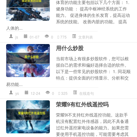
体育的功能主要包括以下几个方面： 1.
健身功能 ： 提高中枢神经系统的工作
能力。 促进身体的生长发育，提高运动
系统的技能。 改善内脏的功能。 提高
人体的...
js
01-07
0
775
文章列表
用什么炒股
当前市场上有很多炒股软件，您可以根
据自己的需求和偏好选择合适的软件。
以下是一些常见的炒股软件： 1. 同花顺
特点：提供全面的行情显示、分析和交
易功能...
ys
12-24
0
325
在线造句
荣耀9有红外线遥控吗
荣耀9i不支持红外线遥控功能。这款手
机没有配置红外传感器，因此不具备通
过红外遥控家电设备的能力。如果您需
要使用手机遥控功能，可能需要考虑其