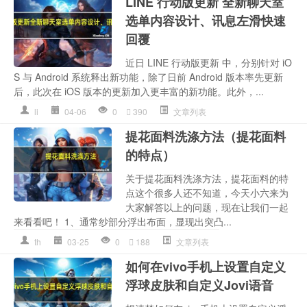
LINE 行动版更新 全新聊天室
选单内容设计、讯息左滑快速
回覆
近日 LINE 行动版更新 中，分别针对 iO
S 与 Android 系统释出新功能，除了日前 Android 版本率先更新
后，此次在 iOS 版本的更新加入更丰富的新功能。此外，...
li
04-06
0
390
文章列表
提花面料洗涤方法（提花面料
的特点）
关于提花面料洗涤方法，提花面料的特
点这个很多人还不知道，今天小六来为
大家解答以上的问题，现在让我们一起
来看看吧！ 1、通常纱部分浮出布面，显现出突凸...
th
03-25
0
188
文章列表
如何在vivo手机上设置自定义
浮球皮肤和自定义Jovi语音