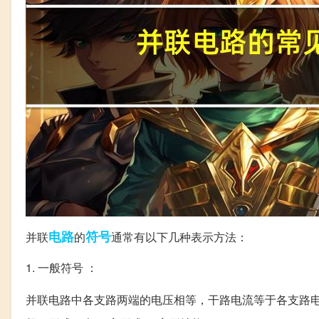
电路
符号
并联
的
通常有以下几种表示方法：
1. 一般符号 ：
并联电路中各支路两端的电压相等，干路电流等于各支路