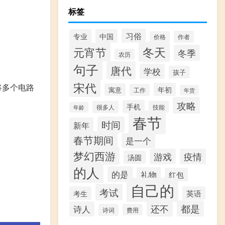
标签
习俗
专业
中国
作者
价格
。
冬天
元宵节
冬季
农历
句子
唐代
学校
孩子
宋代
将多个电路
年初
寓意
工作
年货
攻略
手机
很多人
技能
年龄
春节
时间
新年
春节期间
是一个
梦幻西游
游戏
疫情
汤圆
的人
的是
礼物
红包
自己的
。
考试
考生
英语
都是
还不
诗人
诗词
费用