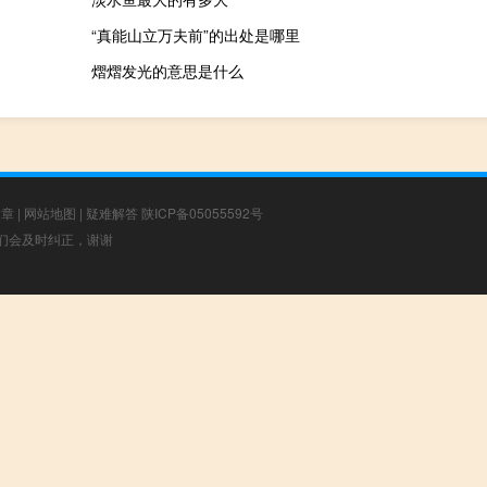
“真能山立万夫前”的出处是哪里
熠熠发光的意思是什么
文章
|
网站地图
|
疑难解答
陕ICP备05055592号
，我们会及时纠正，谢谢