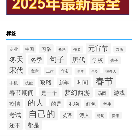
标签
元宵节
习俗
专业
中国
作者
价格
农历
句子
冬天
唐代
冬季
学校
孩子
宋代
年初
寓意
工作
很多人
年货
年龄
春节
攻略
时间
新年
手机
技能
梦幻西游
春节期间
游戏
是一个
汤圆
的人
疫情
的是
礼物
红包
考生
自己的
考试
诗人
英语
诗词
费用
都是
还不