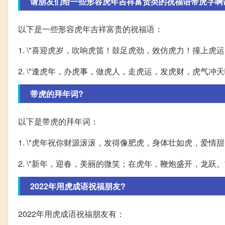
请朋友们给一些形容虎年吉祥富贵类的祝福语带虎字啊
以下是一些形容虎年吉祥富贵的祝福语：
1. \"喜迎虎岁，吹响虎笛！鼓足虎劲，效仿虎力！撞上虎
2. \"逢虎年，办虎事，做虎人，走虎运，发虎财，虎气冲天嗷
带虎的拜年词?
以下是带虎的拜年词：
1. \"虎年祝你财源滚滚，发得像肥虎，身体壮如虎，爱情
2. \"新年，迎春，美丽的微笑；在虎年，鞭炮盛开，龙跃。吉祥.
2022年用虎成语祝福朋友?
2022年用虎成语祝福朋友有：