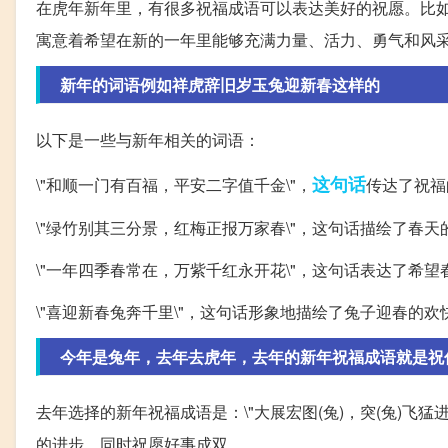
在虎年新年里，有很多祝福成语可以表达美好的祝愿。比如：\"龙
寓意着希望在新的一年里能够充满力量、活力、勇气和风
新年的词语例如祥虎辞旧岁玉兔迎新春这样的
以下是一些与新年相关的词语：
这句话
\"和顺一门有百福，平安二字值千金\"，
传达了祝福
\"绿竹别其三分景，红梅正报万家春\"，这句话描绘了春
\"一年四季春常在，万紫千红永开花\"，这句话表达了希
\"喜迎新春兔奔千里\"，这句话形象地描绘了兔子迎春的
今年是兔年，去年去虎年，去年的新年祝福成语就是祝你虎
去年选择的新年祝福成语是：\"大展宏图(兔)，突(兔)飞
的进步，同时祝愿好事成双。