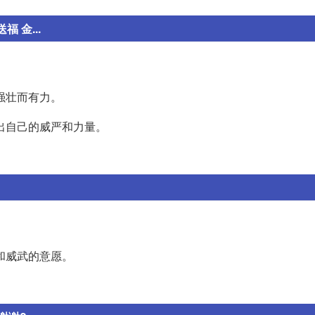
 金...
强壮而有力。
现出自己的威严和力量。
勇和威武的意愿。
。