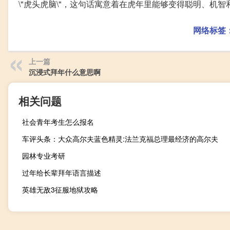
\"虎头虎脑\"，这句话寓意着在虎年里能够变得聪明、机智
网络标签
上一篇
沉浸式拜年什么意思啊
相关问题
社会青年考生怎么报名
车评头条：大众高尔夫蓝色精灵:法兰克福总理最经济的高尔夫
园林专业考研
过年给长辈拜年语言描述
英雄无敌3征服地狱攻略