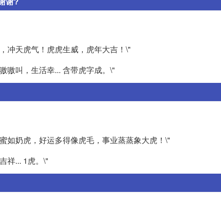
谢谢?
运，冲天虎气！虎虎生威，虎年大吉！\"
嗷叫，生活幸... 含带虎字成。\"
甜蜜如奶虎，好运多得像虎毛，事业蒸蒸象大虎！\"
.. 1虎。\"