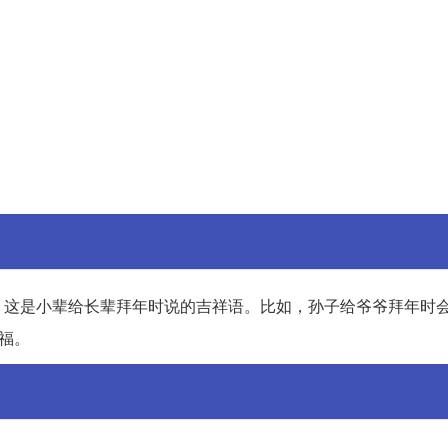
这是小辈给长辈拜年时说的吉祥语。比如，孙子给爷爷拜年时会说
福。