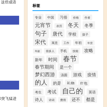
等。这些成语
标签
习俗
专业
中国
作者
价格
冬天
元宵节
冬季
农历
句子
唐代
学校
孩子
宋代
年初
寓意
工作
年货
攻略
手机
很多人
技能
年龄
春节
时间
新年
春节期间
是一个
梦幻西游
游戏
疫情
汤圆
的人
的是
礼物
红包
自己的
考试
考生
英语
和突飞猛进
都是
还不
诗人
诗词
费用