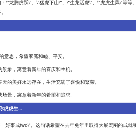
腾虎跃\"、\"猛虎下山\"、\"生龙活虎\"、\"虎虎生风\"等
采。
的意思，希望家庭和睦、平安。
天的景象，寓意着新年的喜庆和生机。
望春天的美好永远存在，生活充满了喜悦和繁荣。
欢快场景，寓意着新年的希望和追求。
虎生...
猛进，好事成two\"。这句话希望在去年兔年里取得大展宏图的成就