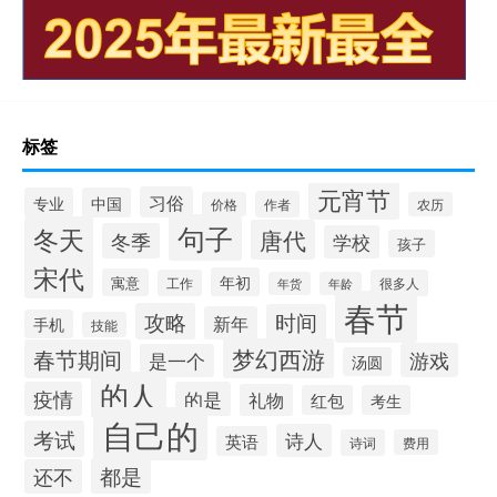
标签
元宵节
习俗
专业
中国
作者
价格
农历
句子
冬天
唐代
冬季
学校
孩子
宋代
年初
寓意
工作
很多人
年货
年龄
春节
攻略
时间
新年
手机
技能
梦幻西游
春节期间
游戏
是一个
汤圆
的人
疫情
的是
礼物
红包
考生
自己的
考试
诗人
英语
诗词
费用
都是
还不