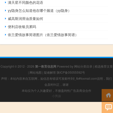
满天星不同颜色的花语
yy隐身怎么知道他在哪个频道（yy隐身）
威高斯润滑油质量如何
便利店收银员累吗
依兰爱情故事简谱图片（依兰爱情故事简谱）
Copyright © 2012 - 2026
第一教育信息网
Powered by
网站分类目录
|
精选推荐文章
|
网站地图
|
疑难解答
陕ICP备05055592号
声明：本站内容来自互联网，如信息有错误可发邮件到f_fb#foxmail.com说明，我们
会及时纠正，谢谢
本站仅为个人兴趣爱好，不接盈利性广告及商业合作
小男孩