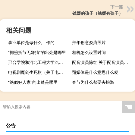
下一篇
钱媛的孩子（钱媛有孩子）
相关问题
事业单位是做什么工作的
拜年创意姿势照片
“拥篲折节无嫌猜”的出处是哪里
相机怎么设置时间
邢台学院和河北工程大学洺关校区哪个好 河北工程大学洺关校区
配音演员陈红 关于配音演员陈红的介绍
电视剧魔剑生死棋（关于电视剧魔剑生死棋的介绍）
甄嬛体是什么意思什么梗
“绝似好人家”的出处是哪里
春节为什么都要去旅游
☚
公告