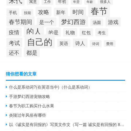
宋代
年初
寓意
工作
很多人
年货
年龄
春节
攻略
时间
新年
手机
技能
梦幻西游
春节期间
游戏
是一个
汤圆
的人
疫情
的是
礼物
红包
考生
自己的
考试
诗人
英语
诗词
费用
都是
还不
猜你想看的文章
什么是系动词?(在英语当中)（什么是系动词）
手游梦幻西游宠物攻略
春节为职工购买什么水果
炎陵过年风俗有哪些
以《诚实是有回报的》写英文作文（写一篇 诚实是有回报的 80字英语作文 急 1）