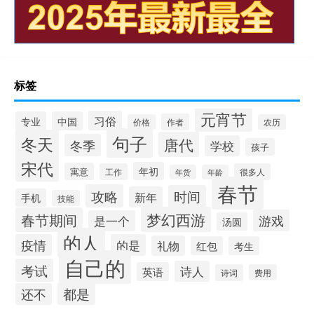
标签
元宵节
习俗
专业
中国
作者
价格
农历
句子
冬天
唐代
冬季
学校
孩子
宋代
年初
寓意
工作
很多人
年货
年龄
春节
攻略
时间
新年
手机
技能
梦幻西游
春节期间
游戏
是一个
汤圆
的人
疫情
的是
礼物
红包
考生
自己的
考试
诗人
英语
诗词
费用
都是
还不