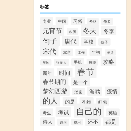
标签
习俗
专业
中国
作者
价格
冬天
元宵节
冬季
农历
句子
唐代
学校
孩子
宋代
年初
寓意
工作
年货
攻略
手机
很多人
技能
年龄
春节
时间
新年
春节期间
是一个
梦幻西游
游戏
疫情
汤圆
的人
的是
礼物
红包
自己的
考试
考生
英语
都是
还不
诗人
诗词
费用