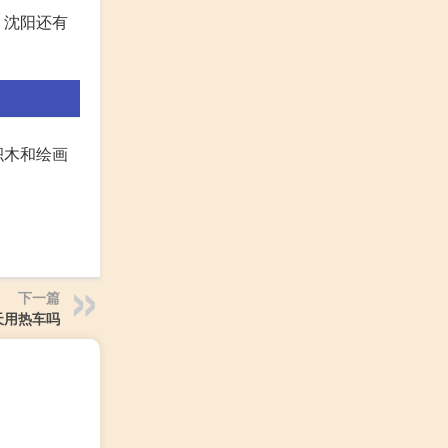
，沈阳还有
积木和绘画
下一篇
天用热车吗