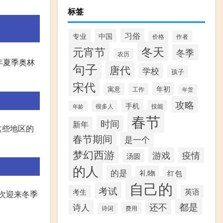
标签
习俗
专业
中国
作者
价格
冬天
元宵节
冬季
农历
年夏季奥林
句子
唐代
学校
孩子
宋代
年初
寓意
工作
年货
攻略
手机
很多人
技能
年龄
春节
时间
新年
这些地区的
春节期间
是一个
梦幻西游
游戏
疫情
汤圆
的人
的是
礼物
红包
自己的
考试
考生
英语
再次迎来冬季
都是
还不
诗人
诗词
费用