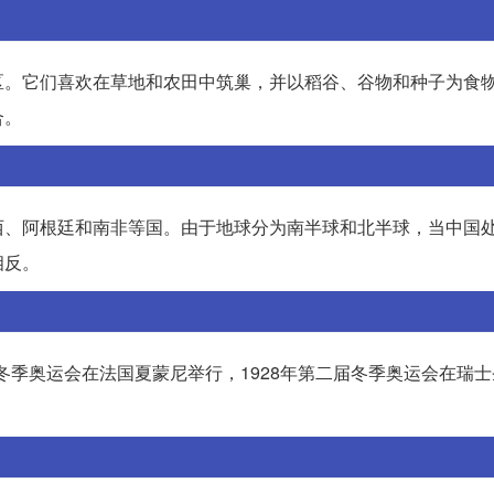
区。它们喜欢在草地和农田中筑巢，并以稻谷、谷物和种子为食
合。
西、阿根廷和南非等国。由于地球分为南半球和北半球，当中国
相反。
届冬季奥运会在法国夏蒙尼举行，1928年第二届冬季奥运会在瑞