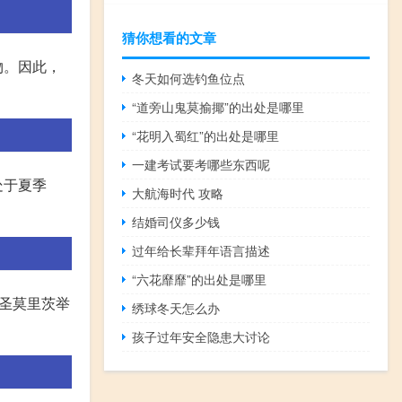
猜你想看的文章
物。因此，
冬天如何选钓鱼位点
“道旁山鬼莫揄揶”的出处是哪里
“花明入蜀红”的出处是哪里
一建考试要考哪些东西呢
处于夏季
大航海时代 攻略
结婚司仪多少钱
过年给长辈拜年语言描述
“六花靡靡”的出处是哪里
士圣莫里茨举
绣球冬天怎么办
孩子过年安全隐患大讨论