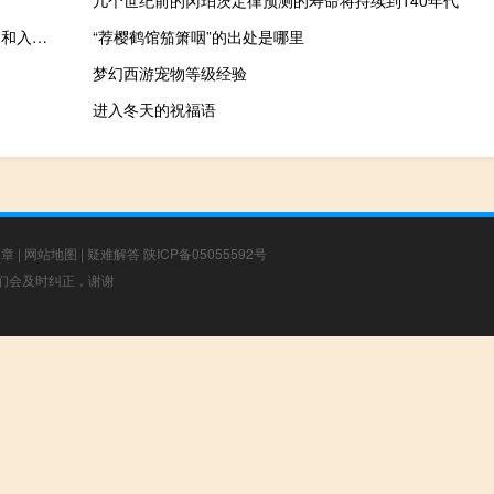
几个世纪前的冈珀茨定律预测的寿命将持续到140年代
消息人士称欧盟考虑为匈牙利解冻数十亿资金以争取对乌克兰援助和入盟谈判的支持
“荐樱鹤馆笳箫咽”的出处是哪里
梦幻西游宠物等级经验
进入冬天的祝福语
文章
|
网站地图
|
疑难解答
陕ICP备05055592号
，我们会及时纠正，谢谢