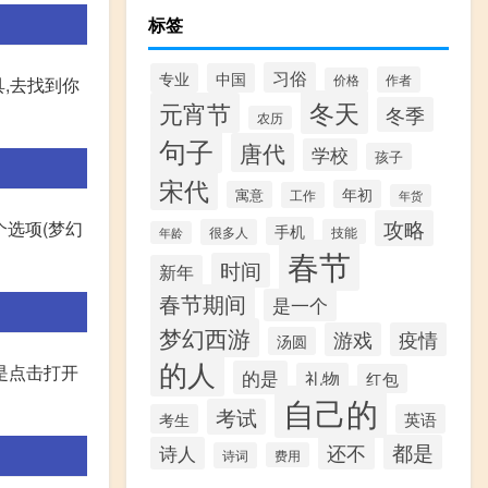
标签
习俗
专业
中国
作者
价格
具,去找到你
冬天
元宵节
冬季
农历
句子
唐代
学校
孩子
宋代
年初
寓意
工作
年货
攻略
个选项(梦幻
手机
很多人
技能
年龄
春节
时间
新年
春节期间
是一个
梦幻西游
游戏
疫情
汤圆
的人
是点击打开
的是
礼物
红包
自己的
考试
考生
英语
都是
还不
诗人
诗词
费用