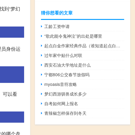
,找到“梦幻
猜你想看的文章
工龄工资申请
“歌此能令鬼神泣”的出处是哪里
起点白金作家经典作品（谁知道起点白金作家排行榜）
管理员身份运
过年家中贴什么对联
西安石油大学地址是什么
宁都806公交春节放假吗
myoasis音符攻略
。 可以看
梦幻西游驯兽成长多少
自考如何网上报名
青辣椒怎样保存到冬天
载的哪个盘