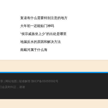
复读有什么需要特别注意的地方
大年初一还能贴门神吗
“侯宗戚族坐上少”的出处是哪里
地漏反水的原因和解决方法
南戴河属于什么海
文章
|
网站地图
|
疑难解答
陕ICP备05055592号
，我们会及时纠正，谢谢