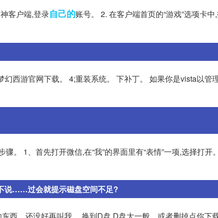
自己的
大神客户端,登录
账号。 2. 在客户端首页的“游戏”选项卡中
;进梦幻西游官网下载。 4;重装系统。 下补丁。 如果你是vista以
骤。 1、首先打开微信,在“我”的界面里有“表情”一项,选择打开
动不说……过会就提示磁盘空间不足?
的东西。还没好再叫我。 换到D盘,D盘大一般。或者删掉点你下