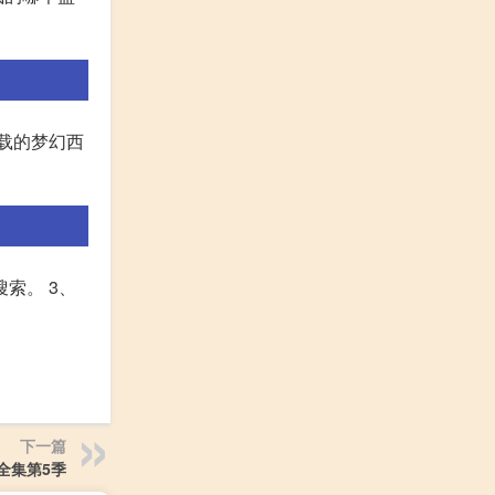
下载的梦幻西
索。 3、
下一篇
全集第5季