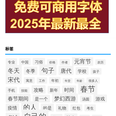
标签
元宵节
习俗
专业
中国
作者
价格
农历
句子
冬天
唐代
冬季
学校
孩子
宋代
年初
寓意
工作
很多人
年货
年龄
春节
攻略
时间
新年
手机
技能
梦幻西游
春节期间
游戏
是一个
汤圆
的人
疫情
的是
礼物
红包
考生
自己的