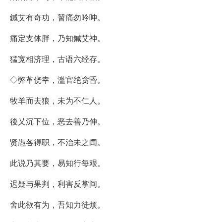
鍼艾有奇功，暂痛勿吟呻。
痛定支体胖，乃知鍼艾神。
猛宽相济理，古语六经存。
◇弊革侥幸，滥官绝贪昏。
牧羊而去狼，未为不仁人。
後乂沉下位，恶去善乃伸。
贤愚各得职，不治未之闻。
此说乃其要，易知行每艰。
迟疑与果判，利害反掌间。
舍此欲有为，吾知力徒烦。