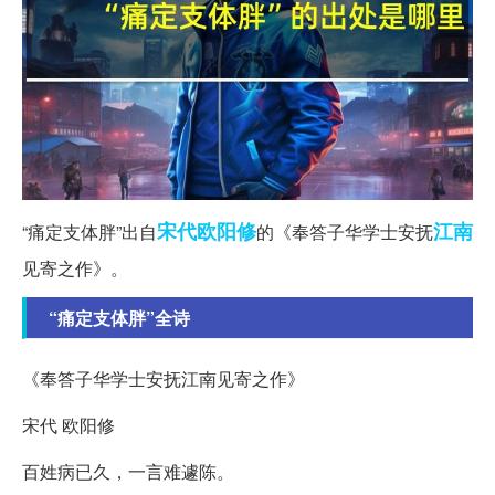
宋代
欧阳修
江南
“痛定支体胖”出自
的《奉答子华学士安抚
见寄之作》。
“痛定支体胖”全诗
《奉答子华学士安抚江南见寄之作》
宋代 欧阳修
百姓病已久，一言难遽陈。