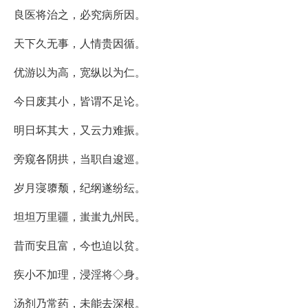
良医将治之，必究病所因。
天下久无事，人情贵因循。
优游以为高，宽纵以为仁。
今日废其小，皆谓不足论。
明日坏其大，又云力难振。
旁窥各阴拱，当职自逡巡。
岁月寖隳颓，纪纲遂纷纭。
坦坦万里疆，蚩蚩九州民。
昔而安且富，今也迫以贫。
疾小不加理，浸淫将◇身。
汤剂乃常药，未能去深根。