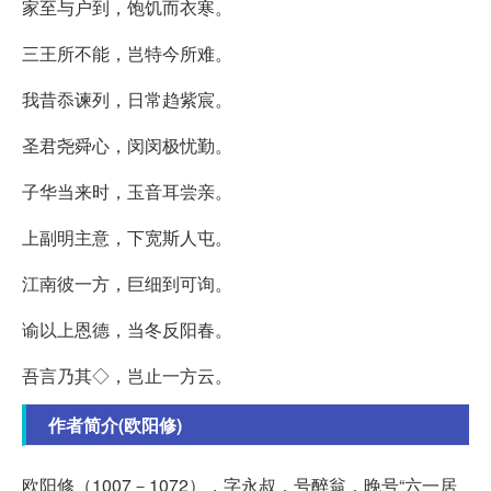
家至与户到，饱饥而衣寒。
三王所不能，岂特今所难。
我昔忝谏列，日常趋紫宸。
圣君尧舜心，闵闵极忧勤。
子华当来时，玉音耳尝亲。
上副明主意，下宽斯人屯。
江南彼一方，巨细到可询。
谕以上恩德，当冬反阳春。
吾言乃其◇，岂止一方云。
作者简介(欧阳修)
欧阳修（1007－1072），字永叔，号醉翁，晚号“六一居