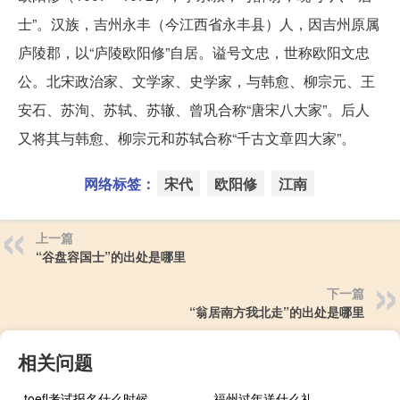
士”。汉族，吉州永丰（今江西省永丰县）人，因吉州原属
庐陵郡，以“庐陵欧阳修”自居。谥号文忠，世称欧阳文忠
公。北宋政治家、文学家、史学家，与韩愈、柳宗元、王
安石、苏洵、苏轼、苏辙、曾巩合称“唐宋八大家”。后人
又将其与韩愈、柳宗元和苏轼合称“千古文章四大家”。
网络标签：
宋代
欧阳修
江南
上一篇
“谷盘容国士”的出处是哪里
下一篇
“翁居南方我北走”的出处是哪里
相关问题
toefl考试报名什么时候
福州过年送什么礼