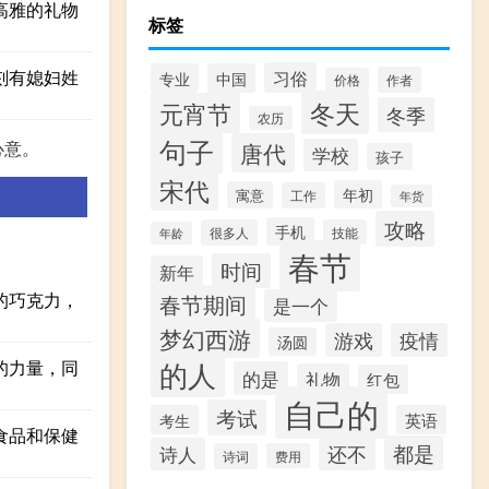
高雅的礼物
标签
刻有媳妇姓
习俗
专业
中国
作者
价格
冬天
元宵节
冬季
农历
句子
心意。
唐代
学校
孩子
宋代
年初
寓意
工作
年货
攻略
手机
很多人
技能
年龄
春节
时间
新年
的巧克力，
春节期间
是一个
梦幻西游
游戏
疫情
汤圆
的人
的力量，同
的是
礼物
红包
自己的
考试
考生
英语
食品和保健
都是
还不
诗人
诗词
费用