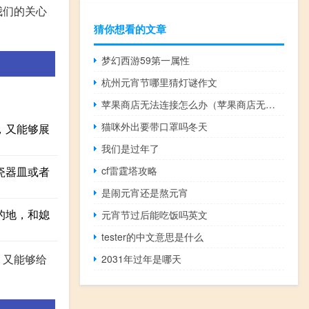
我们的关心
猜你想看的文章
梦幻西游59第一属性
杭州元宵节哪里猜灯谜作文
苹果商店无法连接怎么办（苹果商店无法连接）
猫咪外出要带口罩吗冬天
，又能够展
我们是过年了
cf雷霆塔攻略
瓷器皿或者
是闹元宵还是熬元宵
的地，和媳
元宵节过后能吃饭吗英文
tester的中文意思是什么
，又能够给
2031年过年是哪天