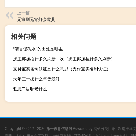
上一篇
元宵到元宵灯会道具
相关问题
“清香侵砚水”的出处是哪里
虎王邦加拉什多久刷新一次（虎王邦加拉什多久刷新）
支付宝实名制认证是什么意思（支付宝实名制认证）
大年三十摆什么年货最好
雅思口语呀考什么
Copyright © 2012 - 2026
第一教育信息网
Powered by
网站分类目录
|
精选推荐
声明：本站内容来自互联网，如信息有错误可发邮件到f_fb#foxmail.com说明