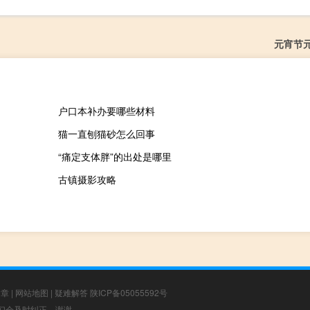
元宵节
户口本补办要哪些材料
猫一直刨猫砂怎么回事
“痛定支体胖”的出处是哪里
古镇摄影攻略
文章
|
网站地图
|
疑难解答
陕ICP备05055592号
，我们会及时纠正，谢谢