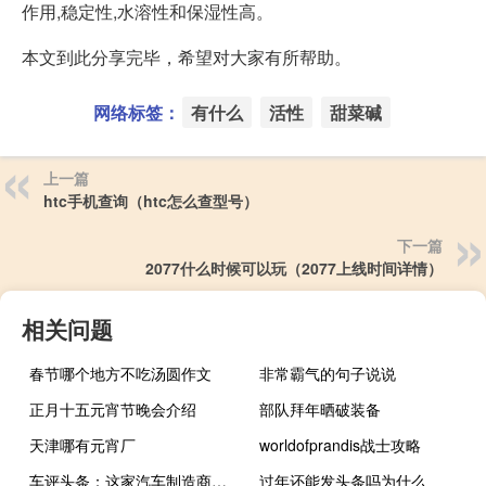
作用,稳定性,水溶性和保湿性高。
本文到此分享完毕，希望对大家有所帮助。
网络标签：
有什么
活性
甜菜碱
上一篇
htc手机查询（htc怎么查型号）
下一篇
2077什么时候可以玩（2077上线时间详情）
相关问题
春节哪个地方不吃汤圆作文
非常霸气的句子说说
正月十五元宵节晚会介绍
部队拜年晒破装备
天津哪有元宵厂
worldofprandis战士攻略
车评头条：这家汽车制造商透露了带有混合动力总成的第四代斯柯达明锐
过年还能发头条吗为什么