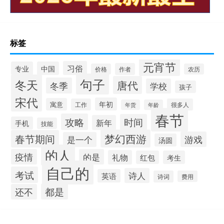
标签
元宵节
习俗
专业
中国
作者
价格
农历
句子
冬天
唐代
冬季
学校
孩子
宋代
年初
寓意
工作
很多人
年货
年龄
春节
攻略
时间
新年
手机
技能
梦幻西游
春节期间
游戏
是一个
汤圆
的人
疫情
的是
礼物
红包
考生
自己的
考试
诗人
英语
诗词
费用
都是
还不