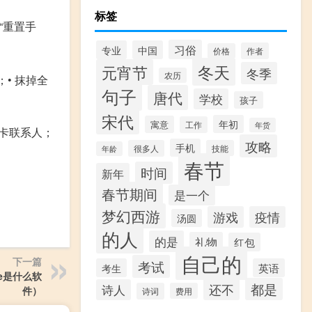
标签
-“重置手
习俗
专业
中国
作者
价格
冬天
元宵节
冬季
农历
• 抹掉全
句子
唐代
学校
孩子
宋代
年初
寓意
工作
年货
M卡联系人；
攻略
手机
很多人
技能
年龄
春节
时间
新年
春节期间
是一个
梦幻西游
游戏
疫情
汤圆
的人
的是
礼物
红包
自己的
下一篇
考试
考生
英语
ote是什么软
都是
还不
诗人
件）
诗词
费用