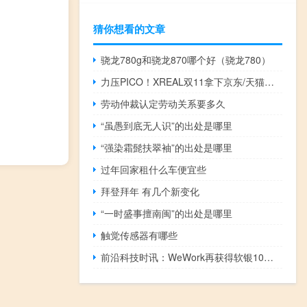
猜你想看的文章
骁龙780g和骁龙870哪个好（骁龙780）
力压PICO！XREAL双11拿下京东/天猫销量、销售额双第一：XR行业天花板
劳动仲裁认定劳动关系要多久
“虽愚到底无人识”的出处是哪里
“强染霜髭扶翠袖”的出处是哪里
过年回家租什么车便宜些
拜登拜年 有几个新变化
“一时盛事擅南闽”的出处是哪里
触觉传感器有哪些
前沿科技时讯：WeWork再获得软银10亿美元投资 估值有望达420亿美元