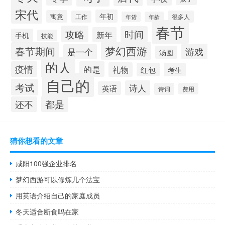
宋代
年初
寓意
工作
很多人
年货
年龄
春节
攻略
时间
新年
手机
技能
梦幻西游
春节期间
游戏
是一个
汤圆
的人
疫情
的是
礼物
红包
考生
自己的
考试
诗人
英语
诗词
费用
都是
还不
猜你想看的文章
咸阳100强企业排名
梦幻西游可以修炼几个法宝
用英语介绍自己的家庭成员
冬天适合断食吗在家