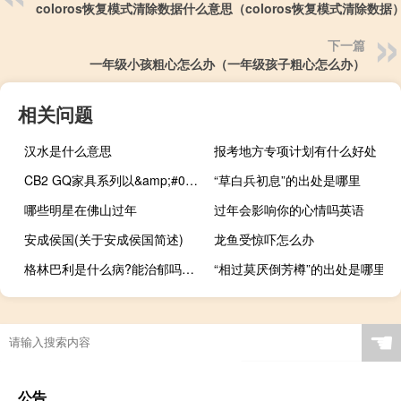
coloros恢复模式清除数据什么意思（coloros恢复模式清除数据
下一篇
一年级小孩粗心怎么办（一年级孩子粗心怎么办）
相关问题
汉水是什么意思
报考地方专项计划有什么好处
CB2 GQ家具系列以&amp;#039;今日现代男&amp;#039;为目标
“草白兵初息”的出处是哪里
哪些明星在佛山过年
过年会影响你的心情吗英语
安成侯国(关于安成侯国简述)
龙鱼受惊吓怎么办
格林巴利是什么病?能治郁吗? 格林巴利是什么病
“相过莫厌倒芳樽”的出处是哪里
☚
公告