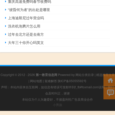
重庆高速免费吗春节收费吗
“彼昏何为者”的出处是哪里
上海迪斯尼过年营业吗
洗衣机泡腾片怎么用
过年去北方还是去南方
大年三十你开心吗英文
Copyright © 2012 - 2026
第一教育信息网
Powered by
网站分类目录
|
精选推荐文章
|
网站地图
|
疑难解答
陕ICP备05055592号
声明：本站内容来自互联网，如信息有错误可发邮件到f_fb#foxmail.com说明，我们
会及时纠正，谢谢
本站仅为个人兴趣爱好，不接盈利性广告及商业合作
小男孩