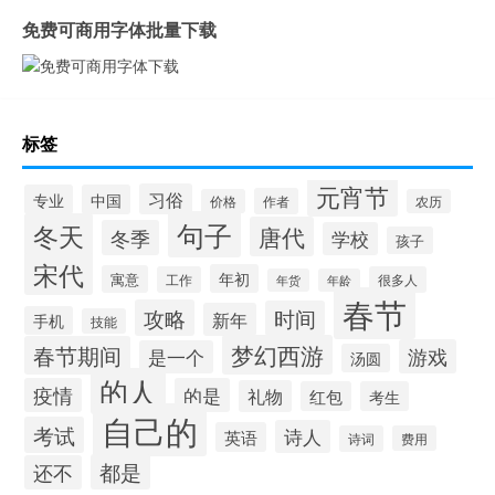
免费可商用字体批量下载
标签
元宵节
习俗
专业
中国
作者
价格
农历
句子
冬天
唐代
冬季
学校
孩子
宋代
年初
寓意
工作
很多人
年货
年龄
春节
攻略
时间
新年
手机
技能
梦幻西游
春节期间
游戏
是一个
汤圆
的人
疫情
的是
礼物
红包
考生
自己的
考试
诗人
英语
诗词
费用
都是
还不