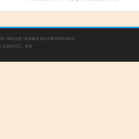
文章
|
网站地图
|
疑难解答
陕ICP备05055592号
，我们会及时纠正，谢谢