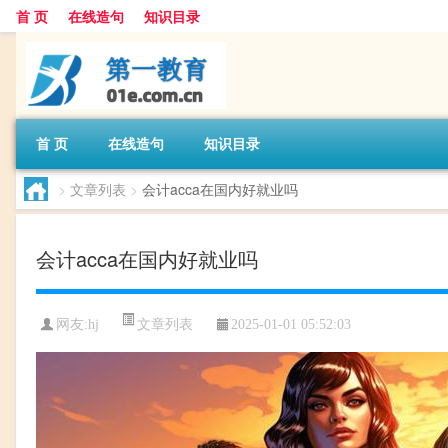
首 页
在线造句
知识目录
首 页
在线造句
知识目录
>
文章列表
>
会计acca在国内好就业吗
会计acca在国内好就业吗
文章列表
网友:
hj
2025-01-01 05:52:03