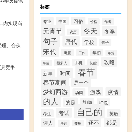
CA学员提供
标签
习俗
专业
中国
作者
价格
年内实现岗
冬天
元宵节
冬季
农历
句子
唐代
学校
孩子
经理、合伙
宋代
年初
寓意
工作
年货
攻略
手机
很多人
技能
年龄
更具竞争
春节
时间
新年
春节期间
是一个
梦幻西游
游戏
疫情
汤圆
的人
的是
礼物
红包
自己的
考试
考生
英语
都是
还不
诗人
诗词
费用