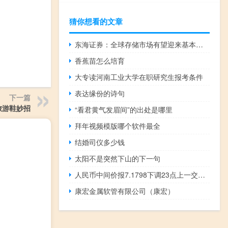
猜你想看的文章
东海证券：全球存储市场有望迎来基本面的触底反弹
香蕉苗怎么培育
大专读河南工业大学在职研究生报考条件
表达缘份的诗句
下一篇
旅游鞋妙招
“看君黄气发眉间”的出处是哪里
拜年视频模版哪个软件最全
结婚司仪多少钱
太阳不是突然下山的下一句
人民币中间价报7.1798下调23点上一交易日中间价报7.1775
康宏金属软管有限公司（康宏）