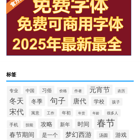
标签
元宵节
习俗
专业
中国
作者
价格
农历
句子
冬天
唐代
冬季
学校
孩子
宋代
年初
寓意
工作
很多人
年货
年龄
春节
攻略
时间
新年
手机
技能
梦幻西游
春节期间
游戏
是一个
汤圆