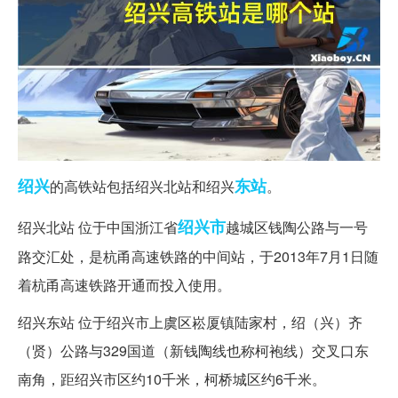
绍兴
东站
的高铁站包括绍兴北站和绍兴
。
绍兴市
绍兴北站 位于中国浙江省
越城区钱陶公路与一号
路交汇处，是杭甬高速铁路的中间站，于2013年7月1日随
着杭甬高速铁路开通而投入使用。
绍兴东站 位于绍兴市上虞区崧厦镇陆家村，绍（兴）齐
（贤）公路与329国道（新钱陶线也称柯袍线）交叉口东
南角，距绍兴市区约10千米，柯桥城区约6千米。