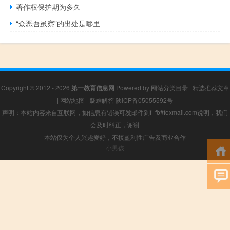
著作权保护期为多久
“众恶吾虽察”的出处是哪里
Copyright © 2012 - 2026
第一教育信息网
Powered by
网站分类目录
|
精选推荐文章
|
网站地图
|
疑难解答
陕ICP备05055592号
声明：本站内容来自互联网，如信息有错误可发邮件到f_fb#foxmail.com说明，我们
会及时纠正，谢谢
本站仅为个人兴趣爱好，不接盈利性广告及商业合作
小男孩