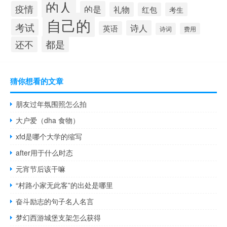
的人
疫情
的是
礼物
红包
考生
自己的
考试
诗人
英语
诗词
费用
都是
还不
猜你想看的文章
朋友过年氛围照怎么拍
大户爱（dha 食物）
xfd是哪个大学的缩写
after用于什么时态
元宵节后该干嘛
“村路小家无此客”的出处是哪里
奋斗励志的句子名人名言
梦幻西游城堡支架怎么获得